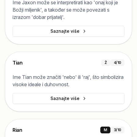
Ime Jaxon može se interpretirati kao 'onaj koji je
Božji miljenik', a također se može povezati s
izrazom 'dobar prijatelj'.
Saznajte više
Tian
Ž
4
/10
Ime Tian može značiti 'nebo' ili 'raj', što simbolizira
visoke ideale i duhovnost.
Saznajte više
Rian
M
3
/10