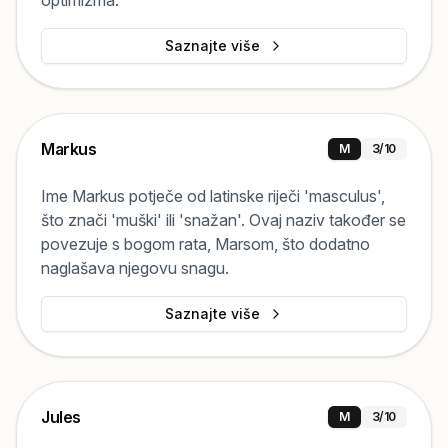
optimizma.
Saznajte više
Markus
M
3
/10
Ime Markus potječe od latinske riječi 'masculus',
što znači 'muški' ili 'snažan'. Ovaj naziv također se
povezuje s bogom rata, Marsom, što dodatno
naglašava njegovu snagu.
Saznajte više
Jules
M
3
/10