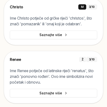
Christo
M
3
/10
Ime Christo potječe od grčke riječi 'christos', što
znači 'pomazanik' ili 'onaj koji je odabran'.
Saznajte više
Renee
Ž
3
/10
Ime Renee potječe od latinske riječi 'renatus', što
znači 'ponovno rođen'. Ovo ime simbolizira novi
početak i obnovu.
Saznajte više