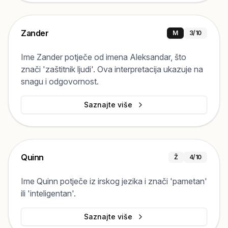
Zander
M
3
/10
Ime Zander potječe od imena Aleksandar, što
znači 'zaštitnik ljudi'. Ova interpretacija ukazuje na
snagu i odgovornost.
Saznajte više
Quinn
Ž
4
/10
Ime Quinn potječe iz irskog jezika i znači 'pametan'
ili 'inteligentan'.
Saznajte više