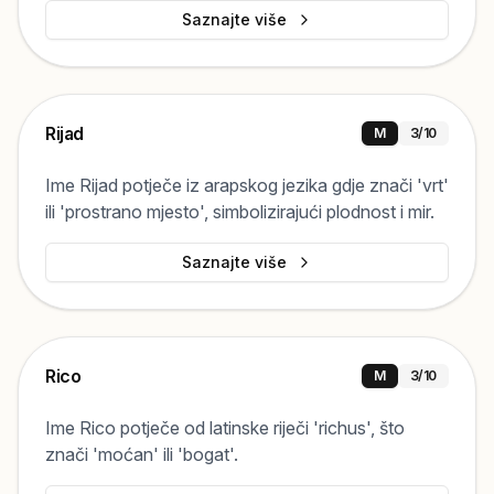
Saznajte više
Rijad
M
3
/10
Ime Rijad potječe iz arapskog jezika gdje znači 'vrt'
ili 'prostrano mjesto', simbolizirajući plodnost i mir.
Saznajte više
Rico
M
3
/10
Ime Rico potječe od latinske riječi 'richus', što
znači 'moćan' ili 'bogat'.