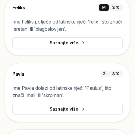
Feliks
M
3
/10
Ime Feliks potječe od latinske riječi 'felix', što znači
'sretan' ili 'blagoslovljen'.
Saznajte više
Pavla
Ž
3
/10
Ime Pavla dolazi od latinske riječi 'Paulus', što
znači 'mali' ili 'skroman'.
Saznajte više