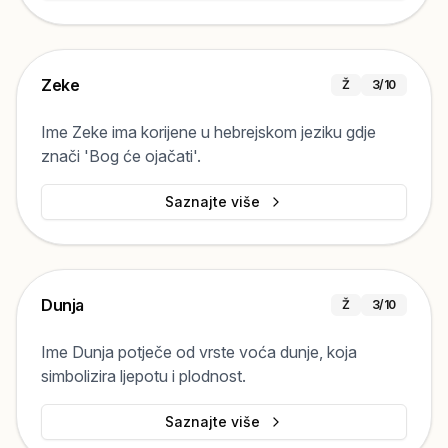
Zeke
Ž
3
/10
Ime Zeke ima korijene u hebrejskom jeziku gdje
znači 'Bog će ojačati'.
Saznajte više
Dunja
Ž
3
/10
Ime Dunja potječe od vrste voća dunje, koja
simbolizira ljepotu i plodnost.
Saznajte više