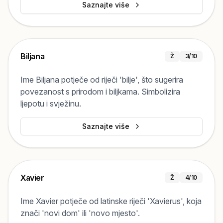
Saznajte više
Biljana
Ž
3
/10
Ime Biljana potječe od riječi 'bilje', što sugerira
povezanost s prirodom i biljkama. Simbolizira
ljepotu i svježinu.
Saznajte više
Xavier
Ž
4
/10
Ime Xavier potječe od latinske riječi 'Xavierus', koja
znači 'novi dom' ili 'novo mjesto'.