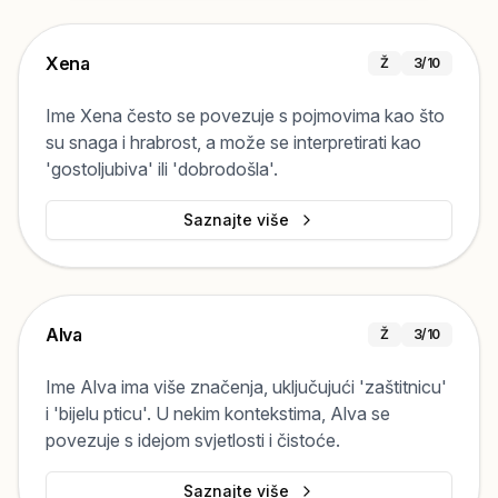
Xena
Ž
3
/10
Ime Xena često se povezuje s pojmovima kao što
su snaga i hrabrost, a može se interpretirati kao
'gostoljubiva' ili 'dobrodošla'.
Saznajte više
Alva
Ž
3
/10
Ime Alva ima više značenja, uključujući 'zaštitnicu'
i 'bijelu pticu'. U nekim kontekstima, Alva se
povezuje s idejom svjetlosti i čistoće.
Saznajte više