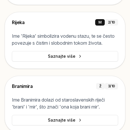
Rijeka
M
2
/10
Ime 'Rijeka' simbolizira vodenu stazu, te se često
povezuje s čistim i slobodnim tokom života.
Saznajte više
Branimira
Ž
3
/10
Ime Branimira dolazi od staroslavenskih riječi
'brani' i 'mir', što znači 'ona koja brani mir'.
Saznajte više