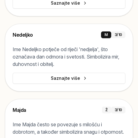
Saznajte više
Nedeljko
M
3
/10
Ime Nedeljko potječe od riječi 'nedjelja', što
označava dan odmora i svetosti. Simbolizira mir,
duhovnost i obitelj.
Saznajte više
Majda
Ž
3
/10
Ime Majda često se povezuje s milošću i
dobrotom, a također simbolizira snagu i otpornost.