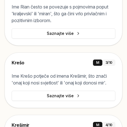
Ime Rian često se povezuje s pojmovima poput
'kraljevski' ili 'miran', što ga čini vrlo privlačnim i
pozitivnim izborom.
Saznajte više
Krešo
M
3
/10
Ime Krešo potječe od imena Krešimir, što znači
'onaj koji nosi svjetlost' ili 'onaj koji donosi mir'.
Saznajte više
Krešimir
M
4
/10