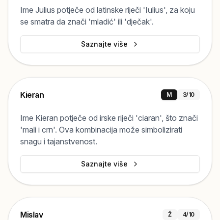
Ime Julius potječe od latinske riječi 'Iulius', za koju
se smatra da znači 'mladić' ili 'dječak'.
Saznajte više
Kieran
M
3
/10
Ime Kieran potječe od irske riječi 'ciaran', što znači
'mali i crn'. Ova kombinacija može simbolizirati
snagu i tajanstvenost.
Saznajte više
Mislav
Ž
4
/10