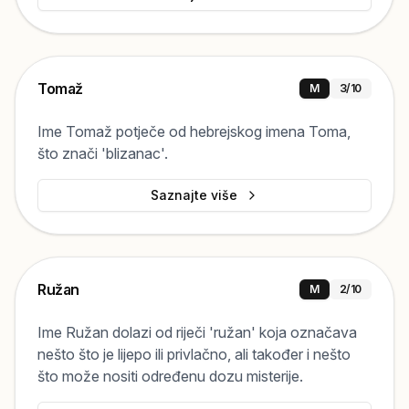
Tomaž
M
3
/10
Ime Tomaž potječe od hebrejskog imena Toma,
što znači 'blizanac'.
Saznajte više
Ružan
M
2
/10
Ime Ružan dolazi od riječi 'ružan' koja označava
nešto što je lijepo ili privlačno, ali također i nešto
što može nositi određenu dozu misterije.