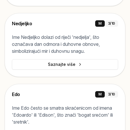
Nedjeljko
M
3
/10
Ime Nedjeljko dolazi od riječi 'nedjelja', što
označava dan odmora i duhovne obnove,
simbolizirajući mir i duhovnu snagu.
Saznajte više
Edo
M
3
/10
Ime Edo često se smatra skraćenicom od imena
'Edoardo' ili 'Edison', što znači 'bogat srećom' ili
'sretnik'.