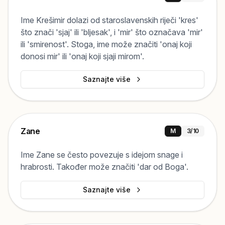
Ime Krešimir dolazi od staroslavenskih riječi 'kres'
što znači 'sjaj' ili 'bljesak', i 'mir' što označava 'mir'
ili 'smirenost'. Stoga, ime može značiti 'onaj koji
donosi mir' ili 'onaj koji sjaji mirom'.
Saznajte više
Zane
M
3
/10
Ime Zane se često povezuje s idejom snage i
hrabrosti. Također može značiti 'dar od Boga'.
Saznajte više