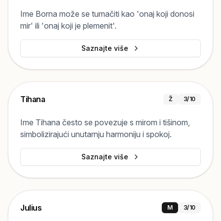
Ime Borna može se tumačiti kao 'onaj koji donosi
mir' ili 'onaj koji je plemenit'.
Saznajte više
Tihana
Ž
3
/10
Ime Tihana često se povezuje s mirom i tišinom,
simbolizirajući unutarnju harmoniju i spokoj.
Saznajte više
Julius
M
3
/10