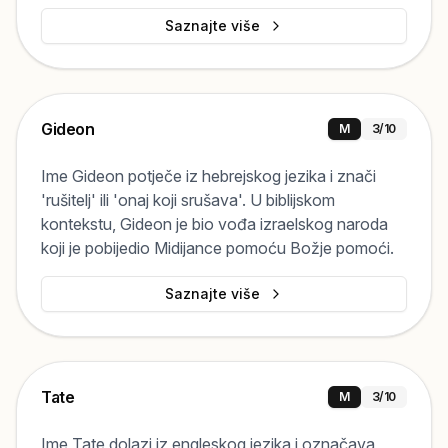
Saznajte više
Gideon
M
3
/10
Ime Gideon potječe iz hebrejskog jezika i znači
'rušitelj' ili 'onaj koji srušava'. U biblijskom
kontekstu, Gideon je bio vođa izraelskog naroda
koji je pobijedio Midijance pomoću Božje pomoći.
Saznajte više
Tate
M
3
/10
Ime Tate dolazi iz engleskog jezika i označava