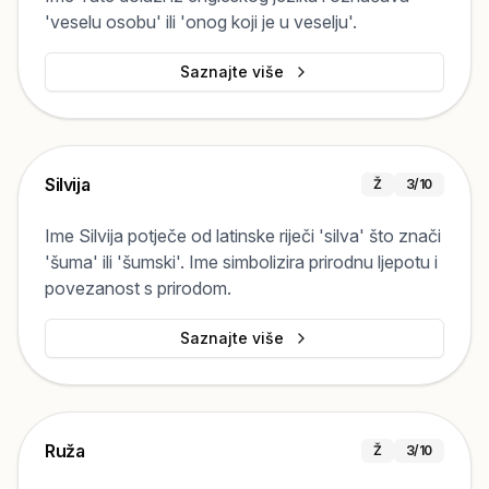
'veselu osobu' ili 'onog koji je u veselju'.
Saznajte više
Silvija
Ž
3
/10
Ime Silvija potječe od latinske riječi 'silva' što znači
'šuma' ili 'šumski'. Ime simbolizira prirodnu ljepotu i
povezanost s prirodom.
Saznajte više
Ruža
Ž
3
/10