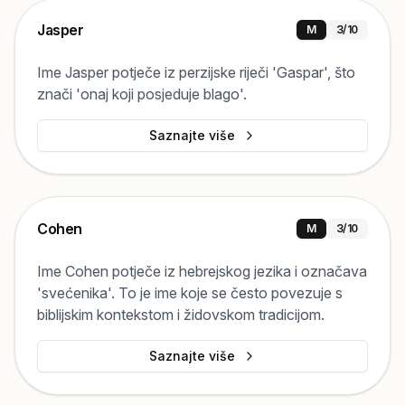
Jasper
M
3
/10
Ime Jasper potječe iz perzijske riječi 'Gaspar', što
znači 'onaj koji posjeduje blago'.
Saznajte više
Cohen
M
3
/10
Ime Cohen potječe iz hebrejskog jezika i označava
'svećenika'. To je ime koje se često povezuje s
biblijskim kontekstom i židovskom tradicijom.
Saznajte više