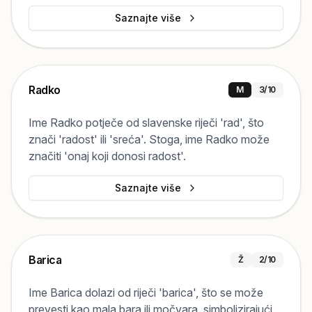
Saznajte više
Radko
M
3
/10
Ime Radko potječe od slavenske riječi 'rad', što
znači 'radost' ili 'sreća'. Stoga, ime Radko može
značiti 'onaj koji donosi radost'.
Saznajte više
Barica
Ž
2
/10
Ime Barica dolazi od riječi 'barica', što se može
prevesti kao mala bara ili močvara, simbolizirajući