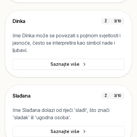
Dinka
Ž
3
/10
Ime Dinka može se povezati s pojmom svjetlosti i
jasnoće, često se interpretira kao simbol nade i
ljubavi.
Saznajte više
Slađana
Ž
3
/10
Ime Slađana dolazi od riječi 'slađi', što znači
'sladak' ili 'ugodna osoba'.
Saznajte više