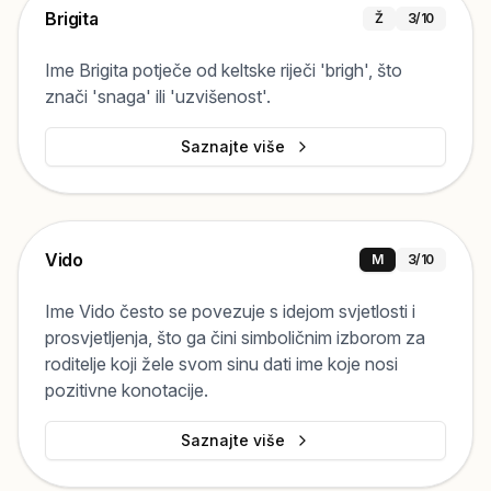
Brigita
Ž
3
/10
Ime Brigita potječe od keltske riječi 'brigh', što
znači 'snaga' ili 'uzvišenost'.
Saznajte više
Vido
M
3
/10
Ime Vido često se povezuje s idejom svjetlosti i
prosvjetljenja, što ga čini simboličnim izborom za
roditelje koji žele svom sinu dati ime koje nosi
pozitivne konotacije.
Saznajte više