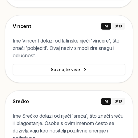
Vincent
M
3
/10
Ime Vincent dolazi od latinske riječi 'vincere', što
znači 'pobjediti'. Ovaj naziv simbolizira snagu i
odlučnost.
Saznajte više
Srećko
M
3
/10
Ime Srećko dolazi od riječi 'sreća', što znači sreću
ili blagostanje. Osobe s ovim imenom često se
doživljavaju kao nositelji pozitivne energije i