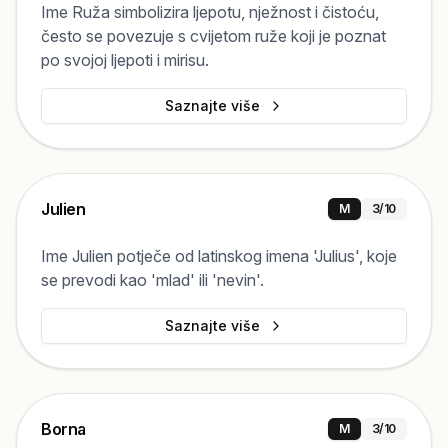
Ime Ruža simbolizira ljepotu, nježnost i čistoću,
često se povezuje s cvijetom ruže koji je poznat
po svojoj ljepoti i mirisu.
Saznajte više
Julien
M
3
/10
Ime Julien potječe od latinskog imena 'Julius', koje
se prevodi kao 'mlad' ili 'nevin'.
Saznajte više
Borna
M
3
/10