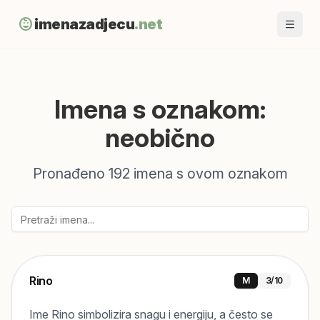
child_care
imenazadjecu
.net
Imena s oznakom:
neobično
Pronađeno
192
imena s ovom oznakom
Rino
M
3
/10
Ime Rino simbolizira snagu i energiju, a često se