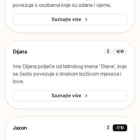
povezuje s osobama koje su odane i vjerne.
Saznajte više
Dijana
Ž
4
/10
Ime Dijana potječe od latinskog imena 'Diana', koje
se često povezuje s rimskom božicom mjeseca i
lova.
Saznajte više
Jaxon
Ž
7
/10