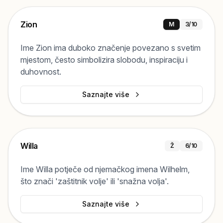
Zion
M
3
/10
Ime Zion ima duboko značenje povezano s svetim
mjestom, često simbolizira slobodu, inspiraciju i
duhovnost.
Saznajte više
Willa
Ž
6
/10
Ime Willa potječe od njemačkog imena Wilhelm,
što znači 'zaštitnik volje' ili 'snažna volja'.
Saznajte više