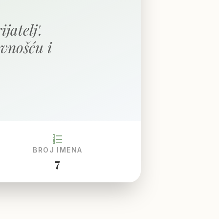
jatelj'.
vnošću i
format_list_numbered
BROJ IMENA
7