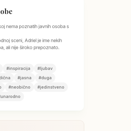
sobe
koj nema poznatih javnih osoba s
oj sceni, Adriel je ime nekih
, ali nije široko prepoznato.
#
inspiracija
#
ljubav
dična
#
jasna
#
duga
o
#
neobično
#
jedinstveno
unarodno