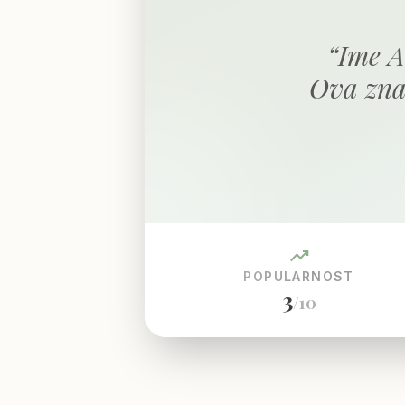
“
Ime Ad
Ova zna
trending_up
POPULARNOST
3
/10