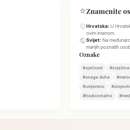
Znamenite o
star
location_on
Hrvatska:
U Hrvats
ovim imenom.
public
Svijet:
Na međunarodn
manjih poznatih osoba
Oznake
#
vječnost
#
svježina
#
snaga duha
#
melo
#
umjereno
#
slojevit
#
tradicionalno
#
međ