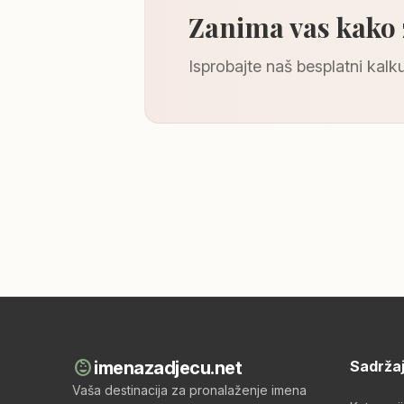
Zanima vas kako
Isprobajte naš besplatni kalku
child_care
imenazadjecu.net
Sadrža
Vaša destinacija za pronalaženje imena