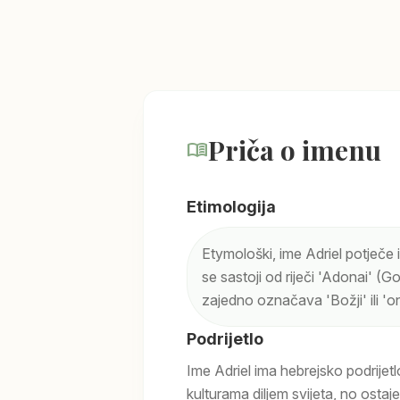
Priča o imenu
menu_book
Etimologija
Etymološki, ime Adriel potječe 
se sastoji od riječi 'Adonai' (Go
zajedno označava 'Božji' ili 'on
Podrijetlo
Ime Adriel ima hebrejsko podrijetlo
kulturama diljem svijeta, no ostaje 