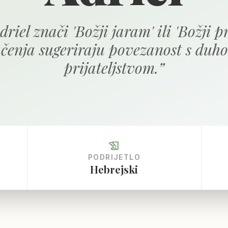
riel znači 'Božji jaram' ili 'Božji pri
čenja sugeriraju povezanost s duho
prijateljstvom.
”
history_edu
PODRIJETLO
Hebrejski