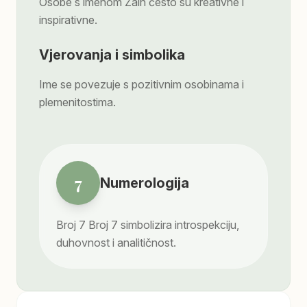
Osobe s imenom Zain često su kreativne i
inspirativne.
Vjerovanja i simbolika
Ime se povezuje s pozitivnim osobinama i
plemenitostima.
7
Numerologija
Broj
7
Broj 7 simbolizira introspekciju,
duhovnost i analitičnost.