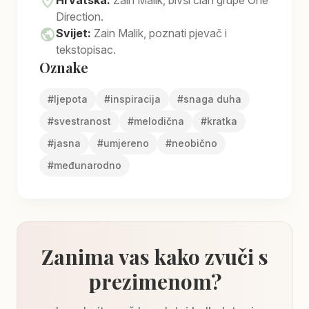
location_on
Hrvatska:
Zain Malik, bivši član grupe One
Direction.
public
Svijet:
Zain Malik, poznati pjevač i
tekstopisac.
Oznake
#
ljepota
#
inspiracija
#
snaga duha
#
svestranost
#
melodična
#
kratka
#
jasna
#
umjereno
#
neobično
#
međunarodno
Zanima vas kako zvuči s
prezimenom?