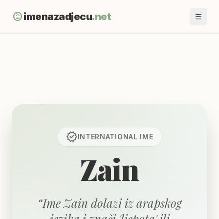
child_care
imenazadjecu
.net
verified
INTERNATIONAL
IME
Zain
“
Ime Zain dolazi iz arapskog
jezika i znači 'ljepota' ili