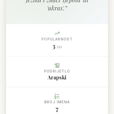
'ukras'.
”
trending_up
POPULARNOST
3
/10
history_edu
PODRIJETLO
Arapski
format_list_numbered
BROJ IMENA
7