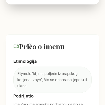
Priča o imenu
menu_book
Etimologija
Etymološki, ime potječe iz arapskog
korijena 'zayn', što se odnosi na ljepotu ili
ukras.
Podrijetlo
Ime Zain ima arapsko podrijetlo i često se