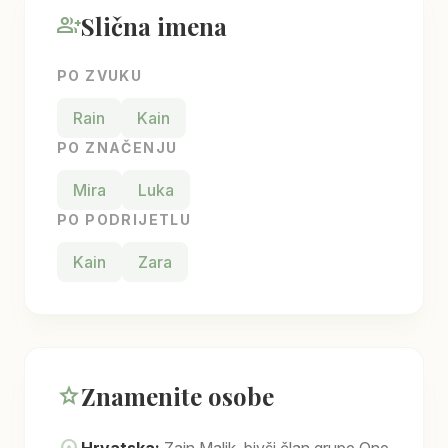
Slična imena
group_add
PO ZVUKU
Rain
Kain
PO ZNAČENJU
Mira
Luka
PO PODRIJETLU
Kain
Zara
Znamenite osobe
star