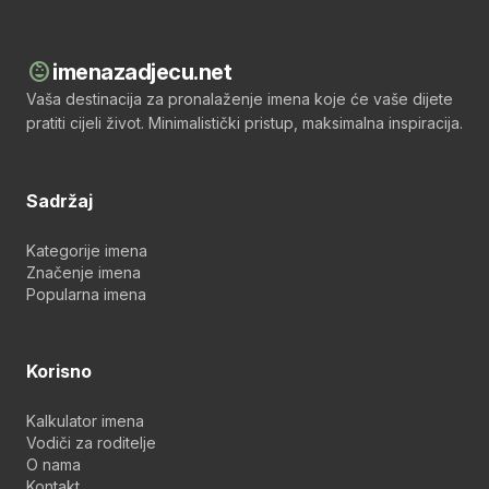
child_care
imenazadjecu.net
Vaša destinacija za pronalaženje imena koje će vaše dijete
pratiti cijeli život. Minimalistički pristup, maksimalna inspiracija.
Sadržaj
Kategorije imena
Značenje imena
Popularna imena
Korisno
Kalkulator imena
Vodiči za roditelje
O nama
Kontakt