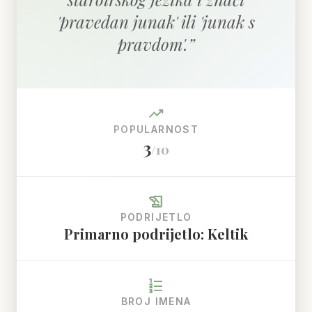
'pravedan junak' ili 'junak s
pravdom'.
”
trending_up
POPULARNOST
3
/10
history_edu
PODRIJETLO
Primarno podrijetlo: Keltik
format_list_numbered
BROJ IMENA