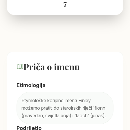
7
Priča o imenu
menu_book
Etimologija
Etymološke korijene imena Finley
možemo pratiti do staroirskih riječi 'fionn'
(pravedan, svijetla boja) i 'laoch' (junak).
Podrijetlo