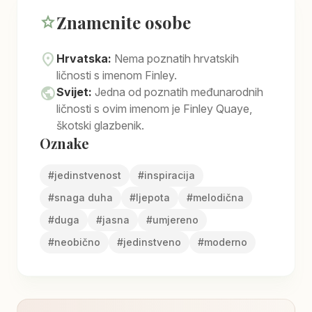
Znamenite osobe
star
location_on
Hrvatska:
Nema poznatih hrvatskih
ličnosti s imenom Finley.
public
Svijet:
Jedna od poznatih međunarodnih
ličnosti s ovim imenom je Finley Quaye,
škotski glazbenik.
Oznake
#
jedinstvenost
#
inspiracija
#
snaga duha
#
ljepota
#
melodična
#
duga
#
jasna
#
umjereno
#
neobično
#
jedinstveno
#
moderno