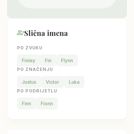
Slična imena
group_add
PO ZVUKU
Finley
Fin
Flynn
PO ZNAČENJU
Justus
Victor
Luka
PO PODRIJETLU
Finn
Fionn