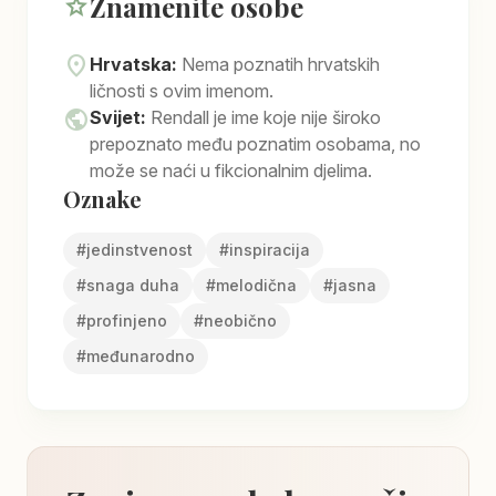
Znamenite osobe
star
location_on
Hrvatska:
Nema poznatih hrvatskih
ličnosti s ovim imenom.
public
Svijet:
Rendall je ime koje nije široko
prepoznato među poznatim osobama, no
može se naći u fikcionalnim djelima.
Oznake
#
jedinstvenost
#
inspiracija
#
snaga duha
#
melodična
#
jasna
#
profinjeno
#
neobično
#
međunarodno