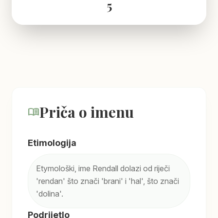
5
Priča o imenu
menu_book
Etimologija
Etymološki, ime Rendall dolazi od riječi
'rendan' što znači 'brani' i 'hal', što znači
'dolina'.
Podrijetlo