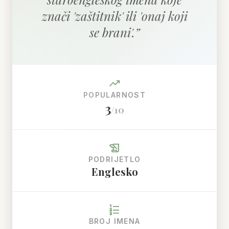
znači 'zaštitnik' ili 'onaj koji
se brani'.
”
trending_up
POPULARNOST
3
/10
history_edu
PODRIJETLO
Englesko
format_list_numbered
BROJ IMENA