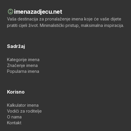
child_care
imenazadjecu.net
Vaša destinacija za pronalaženje imena koje će vaše dijete
pratiti cijeli život. Minimalistički pristup, maksimalna inspiracija.
Sadržaj
Kategorije imena
Značenje imena
Popularna imena
Korisno
Kalkulator imena
Vodiči za roditelje
O nama
Kontakt