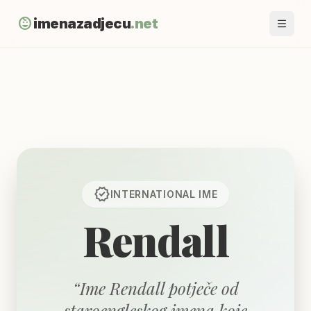
child_care
imenazadjecu
.net
verified
INTERNATIONAL
IME
Rendall
“
Ime Rendall potječe od
staroengleskog imena koje