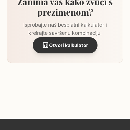
Zanima vas kako zvuči s
prezimenom?
Isprobajte naš besplatni kalkulator i
kreirajte savršenu kombinaciju.
calculate
Otvori kalkulator