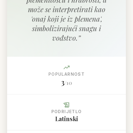
može se interpretirati kao
'onaj koji je iz plemena',
simbolizirajući snagu i
vođstvo.
”
trending_up
POPULARNOST
3
/10
history_edu
PODRIJETLO
Latinski