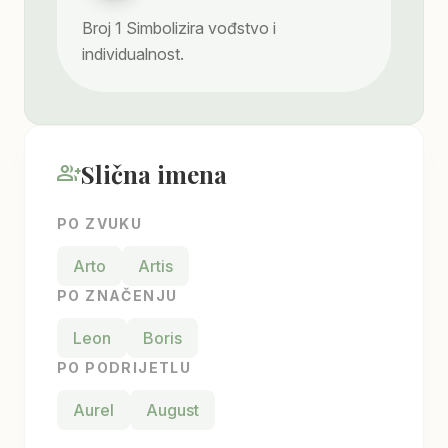
Broj
1
Simbolizira vođstvo i
individualnost.
Slična imena
group_add
PO ZVUKU
Arto
Artis
PO ZNAČENJU
Leon
Boris
PO PODRIJETLU
Aurel
August