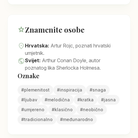
Znamenite osobe
star
location_on
Hrvatska:
Artur Rojc, poznati hrvatski
umjetnik.
public
Svijet:
Arthur Conan Doyle, autor
poznatog lika Sherlocka Holmesa.
Oznake
#
plemenitost
#
inspiracija
#
snaga
#
ljubav
#
melodična
#
kratka
#
jasna
#
umjereno
#
klasično
#
neobično
#
tradicionalno
#
međunarodno