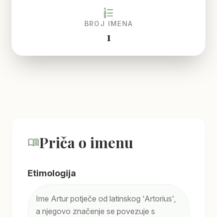
format_list_numbered
BROJ IMENA
1
Priča o imenu
menu_book
Etimologija
Ime Artur potječe od latinskog 'Artorius',
a njegovo značenje se povezuje s