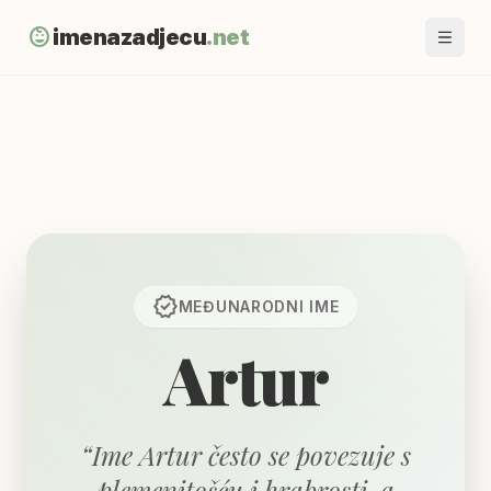
child_care
imenazadjecu
.net
verified
MEĐUNARODNI
IME
Artur
“
Ime Artur često se povezuje s
plemenitošću i hrabrosti, a