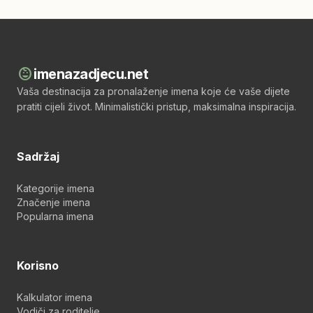
child_care
imenazadjecu.net
Vaša destinacija za pronalaženje imena koje će vaše dijete
pratiti cijeli život. Minimalistički pristup, maksimalna inspiracija.
Sadržaj
Kategorije imena
Značenje imena
Popularna imena
Korisno
Kalkulator imena
Vodiči za roditelje