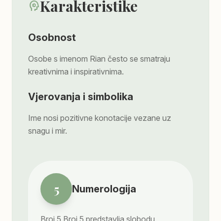
Karakteristike
psychology
Osobnost
Osobe s imenom Rian često se smatraju
kreativnima i inspirativnima.
Vjerovanja i simbolika
Ime nosi pozitivne konotacije vezane uz
snagu i mir.
5
Numerologija
Broj
5
Broj 5 predstavlja slobodu,