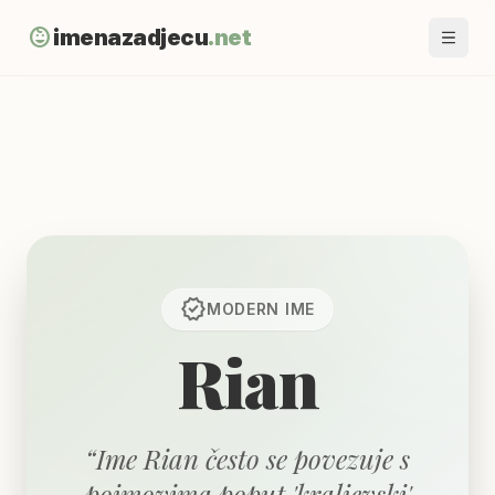
child_care
imenazadjecu
.net
verified
MODERN
IME
Rian
“
Ime Rian često se povezuje s
pojmovima poput 'kraljevski'