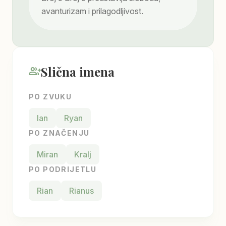
avanturizam i prilagodljivost.
Slična imena
group_add
PO ZVUKU
Ian
Ryan
PO ZNAČENJU
Miran
Kralj
PO PODRIJETLU
Rian
Rianus