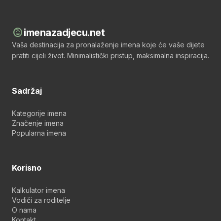
child_care
imenazadjecu.net
Vaša destinacija za pronalaženje imena koje će vaše dijete
pratiti cijeli život. Minimalistički pristup, maksimalna inspiracija.
Sadržaj
Kategorije imena
Značenje imena
Popularna imena
Korisno
Kalkulator imena
Vodiči za roditelje
O nama
Kontakt