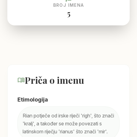
BROJ IMENA
5
Priča o imenu
menu_book
Etimologija
Rian potječe od irske riječi 'righ', što znači
'kralj', a također se može povezati s
latinskom riječju 'rianus' što znači 'mir'.