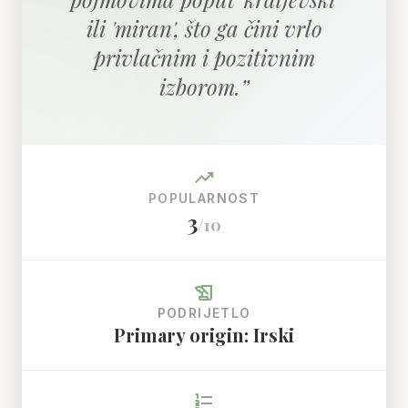
ili 'miran', što ga čini vrlo
privlačnim i pozitivnim
izborom.
”
trending_up
POPULARNOST
3
/10
history_edu
PODRIJETLO
Primary origin: Irski
format_list_numbered