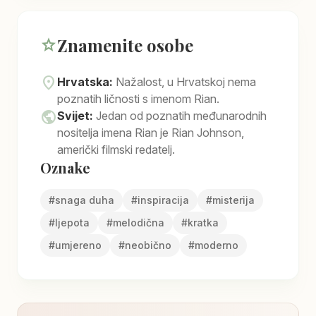
Znamenite osobe
star
location_on
Hrvatska:
Nažalost, u Hrvatskoj nema
poznatih ličnosti s imenom Rian.
public
Svijet:
Jedan od poznatih međunarodnih
nositelja imena Rian je Rian Johnson,
američki filmski redatelj.
Oznake
#
snaga duha
#
inspiracija
#
misterija
#
ljepota
#
melodična
#
kratka
#
umjereno
#
neobično
#
moderno