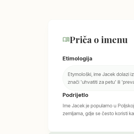
Priča o imenu
menu_book
Etimologija
Etymološki, ime Jacek dolazi i
znači 'uhvatiti za petu' ili 'prevar
Podrijetlo
Ime Jacek je popularno u Poljskoj
zemljama, gdje se često koristi k