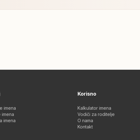
j
Korisno
je imena
Kalkulator imena
 imena
Vodiči za roditelje
a imena
O nama
Kontakt