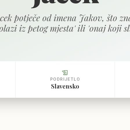
cek potječe od imena Jakov, što zna
olazi iz petog mjesta' ili 'onaj koji sli
history_edu
PODRIJETLO
Slavensko