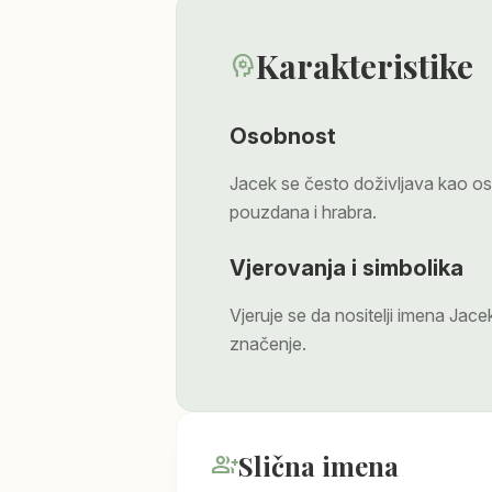
Karakteristike
psychology
Osobnost
Jacek se često doživljava kao os
pouzdana i hrabra.
Vjerovanja i simbolika
Vjeruje se da nositelji imena Ja
značenje.
Slična imena
group_add