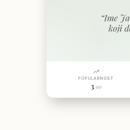
“
Ime Ja
koji d
trending_up
POPULARNOST
3
/10