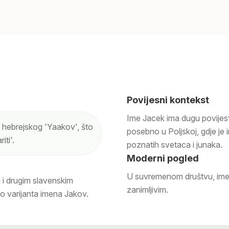
Povijesni kontekst
Ime Jacek ima dugu povijest
z hebrejskog 'Yaakov', što
posebno u Poljskoj, gdje je
iti'.
poznatih svetaca i junaka.
Moderni pogled
U suvremenom društvu, ime s
 i drugim slavenskim
zanimljivim.
ao varijanta imena Jakov.