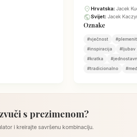
location_on
Hrvatska:
Jacek Kuc
public
Svijet:
Jacek Kaczyns
Oznake
#
vječnost
#
plemenit
#
inspiracija
#
ljubav
#
kratka
#
jednostav
#
tradicionalno
#
međ
 zvuči s prezimenom?
lator i kreirajte savršenu kombinaciju.