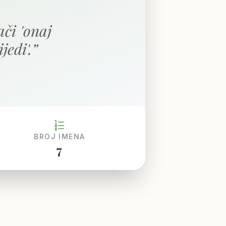
či 'onaj
jedi'.
”
format_list_numbered
BROJ IMENA
7