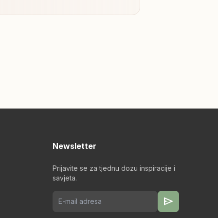
Newsletter
Prijavite se za tjednu dozu inspiracije i
savjeta.
send