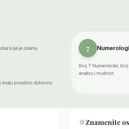
7
Numerologi
oba koja je odana,
Broj
7
Numerološki, broj 
analizu i mudrost.
cek imaju posebno duhovno
Znamenite o
star