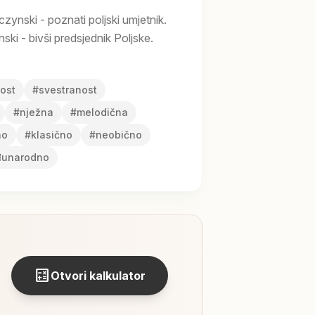
zynski - poznati poljski umjetnik.
ki - bivši predsjednik Poljske.
ost
#
svestranost
#
nježna
#
melodična
no
#
klasično
#
neobično
unarodno
calculate
Otvori kalkulator