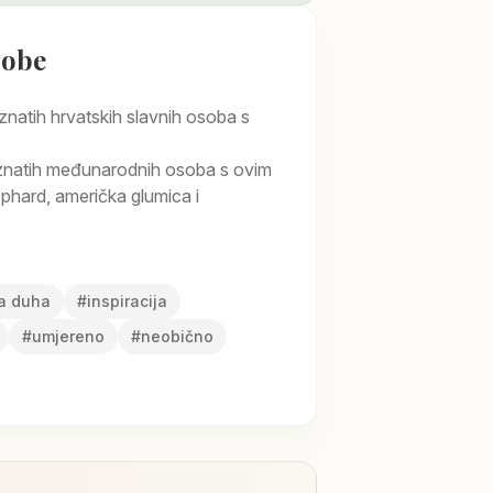
sobe
natih hrvatskih slavnih osoba s
natih međunarodnih osoba s ovim
hard, američka glumica i
a duha
#
inspiracija
#
umjereno
#
neobično