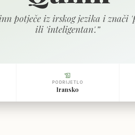
nn potječe iz irskog jezika i znači 
ili 'inteligentan'.
”
history_edu
PODRIJETLO
Iransko