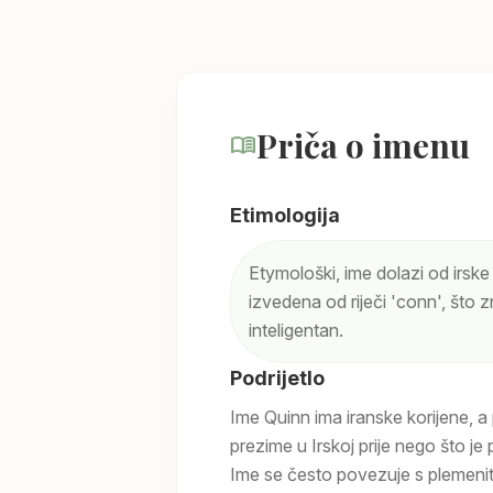
Priča o imenu
menu_book
Etimologija
Etymološki, ime dolazi od irske r
izvedena od riječi 'conn', što z
inteligentan.
Podrijetlo
Ime Quinn ima iranske korijene, a 
prezime u Irskoj prije nego što j
Ime se često povezuje s plemeniti