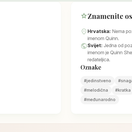
Znamenite o
star
location_on
Hrvatska:
Nema poz
imenom Quinn.
public
Svijet:
Jedna od poz
imenom je Quinn Shep
redateljica.
Oznake
#
jedinstveno
#
snag
#
melodična
#
kratka
#
međunarodno