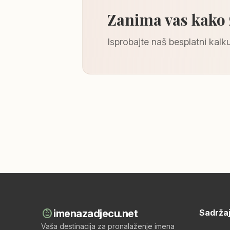
Zanima vas kako
Isprobajte naš besplatni kalku
child_care
imenazadjecu.net
Sadrža
Vaša destinacija za pronalaženje imena