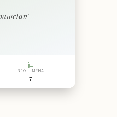
'pametan'
format_list_numbered
BROJ IMENA
7