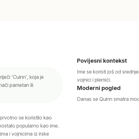
Povijesni kontekst
Ime se koristi još od srednje
iječi 'Cuinn', koja je
vojnici i plemići.
nači pametan ili
Moderni pogled
Danas se Quinn smatra mode
prvotno se koristilo kao
e postalo popularno kao ime.
ma i vojnicima iz irske