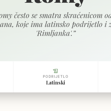
omy često se smatra skraćenicom o
na, koje ima latinsko podrijetlo i 
'Rimljanka'.
”
history_edu
PODRIJETLO
Latinski