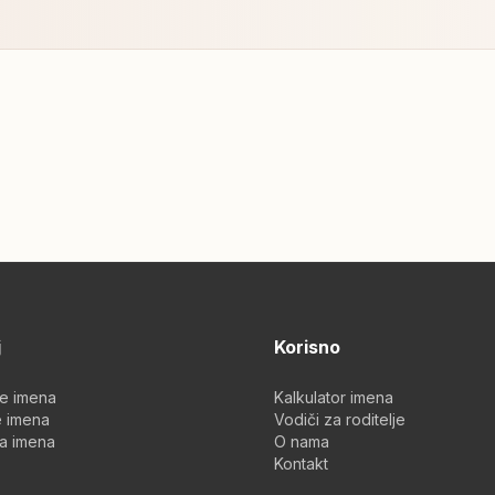
j
Korisno
je imena
Kalkulator imena
 imena
Vodiči za roditelje
a imena
O nama
Kontakt