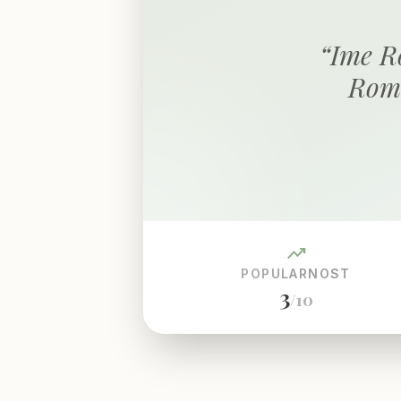
“
Ime R
Roma
trending_up
POPULARNOST
3
/10