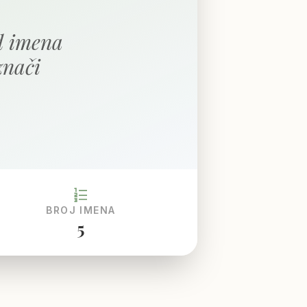
d imena
znači
format_list_numbered
BROJ IMENA
5