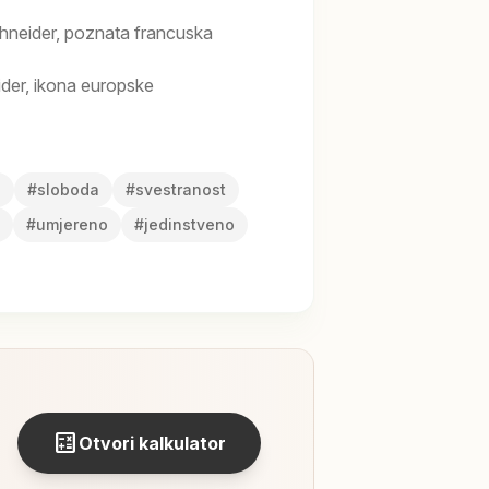
neider, poznata francuska
er, ikona europske
a
#
sloboda
#
svestranost
#
umjereno
#
jedinstveno
calculate
Otvori kalkulator