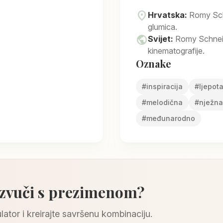
location_on
Hrvatska:
Romy Sch
glumica.
public
Svijet:
Romy Schneid
kinematografije.
Oznake
#
inspiracija
#
ljepot
#
melodična
#
nježna
#
međunarodno
 zvuči s prezimenom?
lator i kreirajte savršenu kombinaciju.