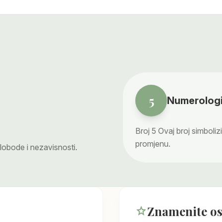
5
Numerologi
Broj
5
Ovaj broj simboliz
promjenu.
lobode i nezavisnosti.
Znamenite o
star