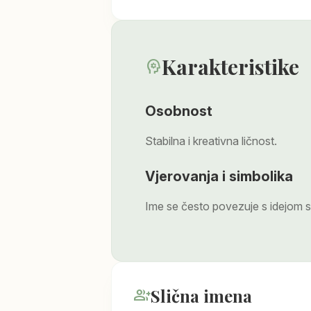
Karakteristike
psychology
Osobnost
Stabilna i kreativna ličnost.
Vjerovanja i simbolika
Ime se često povezuje s idejom s
Slična imena
group_add