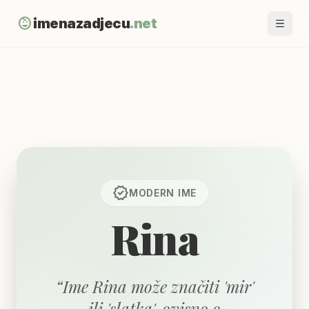
child_care
imenazadjecu
.net
verified
MODERN
IME
Rina
“
Ime Rina može značiti 'mir'
ili 'slatka', ovisno o