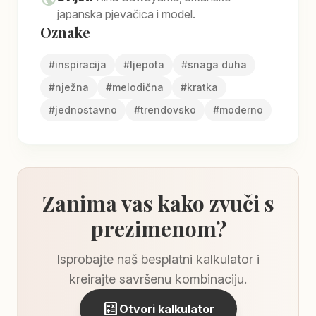
japanska pjevačica i model.
Oznake
#
inspiracija
#
ljepota
#
snaga duha
#
nježna
#
melodična
#
kratka
#
jednostavno
#
trendovsko
#
moderno
Zanima vas kako zvuči s
prezimenom?
Isprobajte naš besplatni kalkulator i
kreirajte savršenu kombinaciju.
calculate
Otvori kalkulator