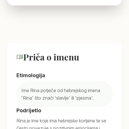
Priča o imenu
menu_book
Etimologija
Ime Rina potječe od hebrejskog imena
'Rina' što znači 'slavlje' ili 'pjesma'.
Podrijetlo
Rina je ime koje ima hebrejske korijene te se
često povezuje s pozitivnim emocijama i