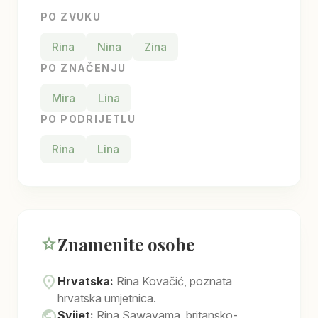
PO ZVUKU
Rina
Nina
Zina
PO ZNAČENJU
Mira
Lina
PO PODRIJETLU
Rina
Lina
Znamenite osobe
star
location_on
Hrvatska:
Rina Kovačić, poznata
hrvatska umjetnica.
public
Svijet:
Rina Sawayama, britansko-