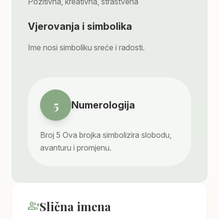
Pozitivna, kreativna, strastvena
Vjerovanja i simbolika
Ime nosi simboliku sreće i radosti.
5
Numerologija
Broj
5
Ova brojka simbolizira slobodu,
avanturu i promjenu.
Slična imena
group_add