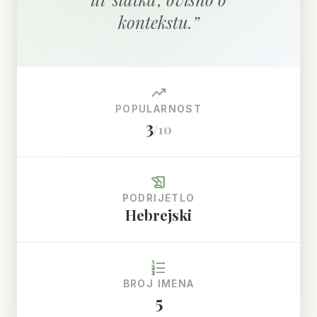
kontekstu.
”
trending_up
POPULARNOST
3
/10
history_edu
PODRIJETLO
Hebrejski
format_list_numbered
BROJ IMENA
5