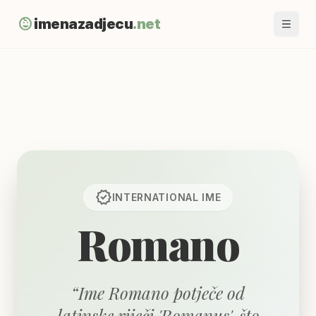
child_care
imenazadjecu
.net
verified
INTERNATIONAL
IME
Romano
“
Ime Romano potječe od
latinske riječi 'Romanus', što