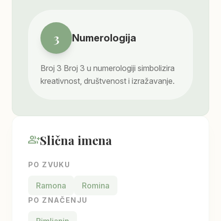
3
Numerologija
Broj
3
Broj 3 u numerologiji simbolizira
kreativnost, društvenost i izražavanje.
Slična imena
group_add
PO ZVUKU
Ramona
Romina
PO ZNAČENJU