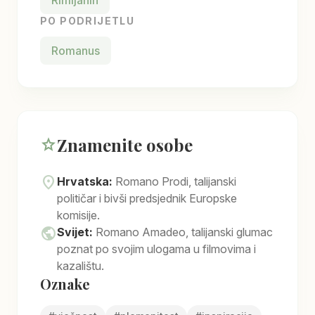
Rimljanin
PO PODRIJETLU
Romanus
Znamenite osobe
star
location_on
Hrvatska:
Romano Prodi, talijanski
političar i bivši predsjednik Europske
komisije.
public
Svijet:
Romano Amadeo, talijanski glumac
poznat po svojim ulogama u filmovima i
kazalištu.
Oznake