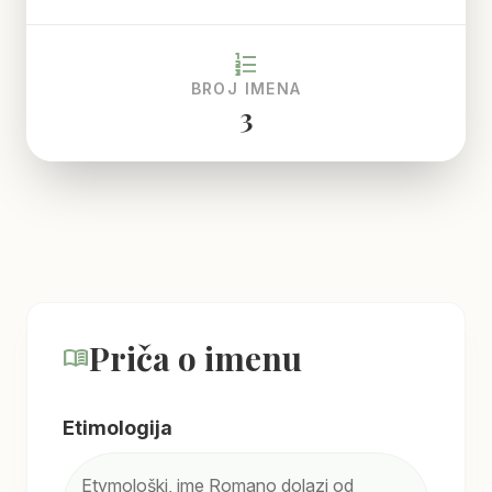
format_list_numbered
BROJ IMENA
3
Priča o imenu
menu_book
Etimologija
Etymološki, ime Romano dolazi od