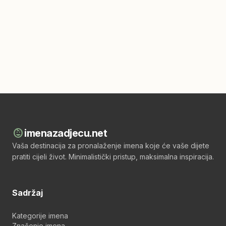
child_care
imenazadjecu.net
Vaša destinacija za pronalaženje imena koje će vaše dijete
pratiti cijeli život. Minimalistički pristup, maksimalna inspiracija.
Sadržaj
Kategorije imena
Značenje imena