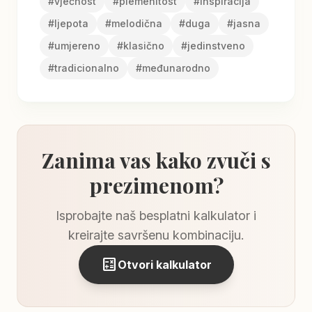
#
vječnost
#
plemenitost
#
inspiracija
#
ljepota
#
melodična
#
duga
#
jasna
#
umjereno
#
klasično
#
jedinstveno
#
tradicionalno
#
međunarodno
Zanima vas kako zvuči s
prezimenom?
Isprobajte naš besplatni kalkulator i
kreirajte savršenu kombinaciju.
calculate
Otvori kalkulator