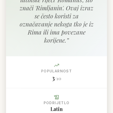
znači 'Rimljanin'. Ovaj izraz
se često koristi za
označavanje nekoga tko je iz
Rima ili ima povezane
korijene.
”
trending_up
POPULARNOST
3
/10
history_edu
PODRIJETLO
Latin