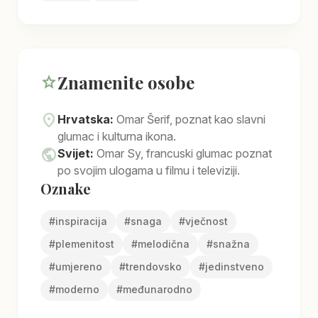
Znamenite osobe
star
location_on
Hrvatska:
Omar Šerif, poznat kao slavni
glumac i kulturna ikona.
public
Svijet:
Omar Sy, francuski glumac poznat
po svojim ulogama u filmu i televiziji.
Oznake
#
inspiracija
#
snaga
#
vječnost
#
plemenitost
#
melodična
#
snažna
#
umjereno
#
trendovsko
#
jedinstveno
#
moderno
#
međunarodno