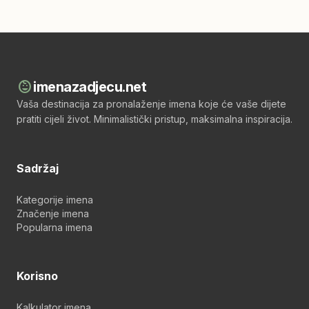
child_care
imenazadjecu.net
Vaša destinacija za pronalaženje imena koje će vaše dijete
pratiti cijeli život. Minimalistički pristup, maksimalna inspiracija.
Sadržaj
Kategorije imena
Značenje imena
Popularna imena
Korisno
Kalkulator imena