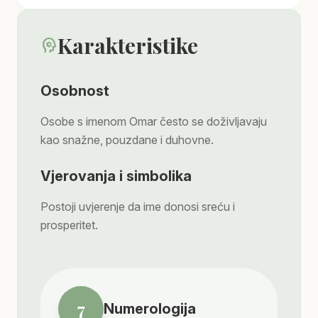
Karakteristike
psychology
Osobnost
Osobe s imenom Omar često se doživljavaju
kao snažne, pouzdane i duhovne.
Vjerovanja i simbolika
Postoji uvjerenje da ime donosi sreću i
prosperitet.
7
Numerologija