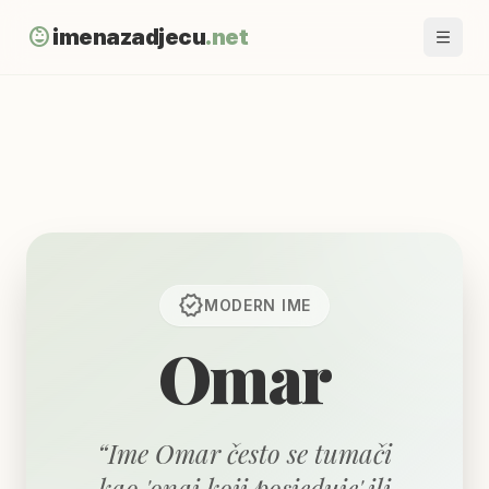
child_care
imenazadjecu
.net
verified
MODERN
IME
Omar
“
Ime Omar često se tumači
kao 'onaj koji posjeduje' ili