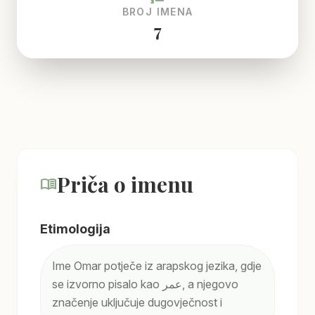
BROJ IMENA
7
Priča o imenu
menu_book
Etimologija
Ime Omar potječe iz arapskog jezika, gdje
se izvorno pisalo kao عمر, a njegovo
značenje uključuje dugovječnost i