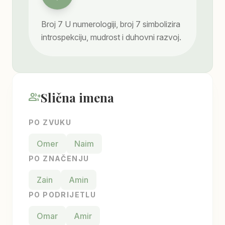
Broj
7
U numerologiji, broj 7 simbolizira
introspekciju, mudrost i duhovni razvoj.
Slična imena
group_add
PO ZVUKU
Omer
Naim
PO ZNAČENJU
Zain
Amin
PO PODRIJETLU
Omar
Amir