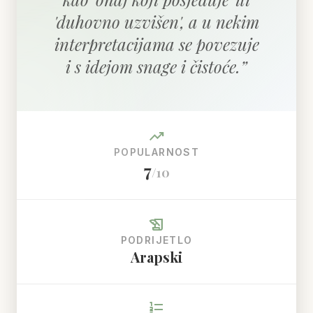
'duhovno uzvišen', a u nekim
interpretacijama se povezuje
i s idejom snage i čistoće.
”
trending_up
POPULARNOST
7
/10
history_edu
PODRIJETLO
Arapski
format_list_numbered