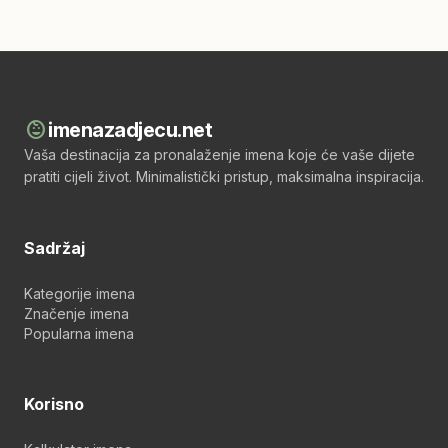
child_care
imenazadjecu.net
Vaša destinacija za pronalaženje imena koje će vaše dijete
pratiti cijeli život. Minimalistički pristup, maksimalna inspiracija.
Sadržaj
Kategorije imena
Značenje imena
Popularna imena
Korisno