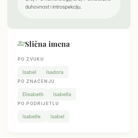
duhovnost i introspekciju.
Slična imena
group_add
PO ZVUKU
Isabel
Isadora
PO ZNAČENJU
Elisabeth
Isabella
PO PODRIJETLU
Isabelle
Isabel