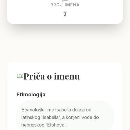
BROJ IMENA
7
Priča o imenu
menu_book
Etimologija
Etymološki, ime Isabella dolazi od
latinskog 'Isabella', a korijeni vode do
hebrejskog 'Elisheva'.