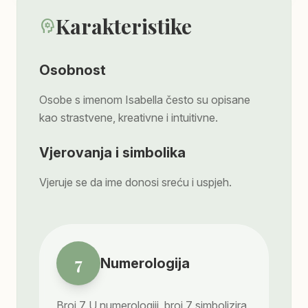
Karakteristike
psychology
Osobnost
Osobe s imenom Isabella često su opisane
kao strastvene, kreativne i intuitivne.
Vjerovanja i simbolika
Vjeruje se da ime donosi sreću i uspjeh.
7
Numerologija
Broj
7
U numerologiji, broj 7 simbolizira