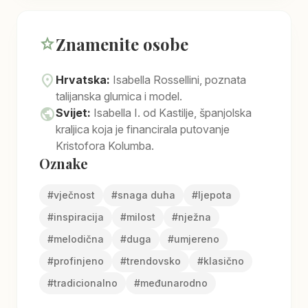
Znamenite osobe
star
location_on
Hrvatska:
Isabella Rossellini, poznata
talijanska glumica i model.
public
Svijet:
Isabella I. od Kastilje, španjolska
kraljica koja je financirala putovanje
Kristofora Kolumba.
Oznake
#
vječnost
#
snaga duha
#
ljepota
#
inspiracija
#
milost
#
nježna
#
melodična
#
duga
#
umjereno
#
profinjeno
#
trendovsko
#
klasično
#
tradicionalno
#
međunarodno