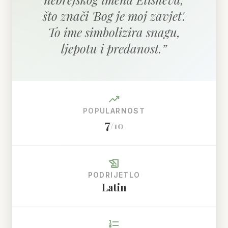
što znači 'Bog je moj zavjet'.
To ime simbolizira snagu,
ljepotu i predanost.
”
trending_up
POPULARNOST
7
/10
history_edu
PODRIJETLO
Latin
format_list_numbered