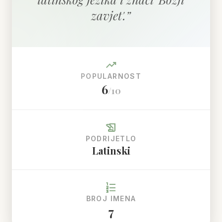
zavjet'.
”
trending_up
POPULARNOST
6
/10
history_edu
PODRIJETLO
Latinski
format_list_numbered
BROJ IMENA
7