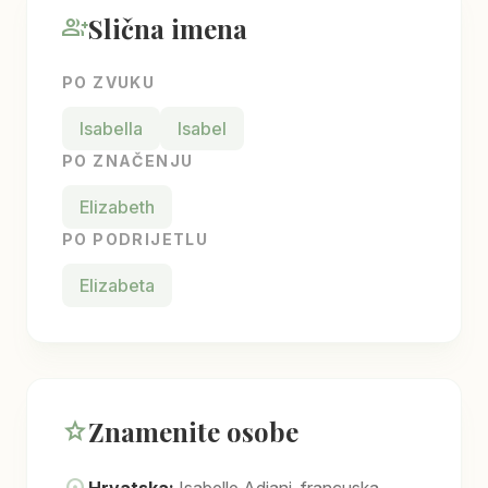
Slična imena
group_add
PO ZVUKU
Isabella
Isabel
PO ZNAČENJU
Elizabeth
PO PODRIJETLU
Elizabeta
Znamenite osobe
star