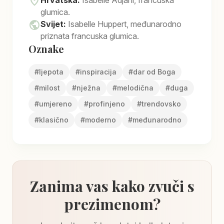
location_on
Hrvatska:
Isabelle Adjani, francuska
glumica.
public
Svijet:
Isabelle Huppert, međunarodno
priznata francuska glumica.
Oznake
#
ljepota
#
inspiracija
#
dar od Boga
#
milost
#
nježna
#
melodična
#
duga
#
umjereno
#
profinjeno
#
trendovsko
#
klasično
#
moderno
#
međunarodno
Zanima vas kako zvuči s
prezimenom?