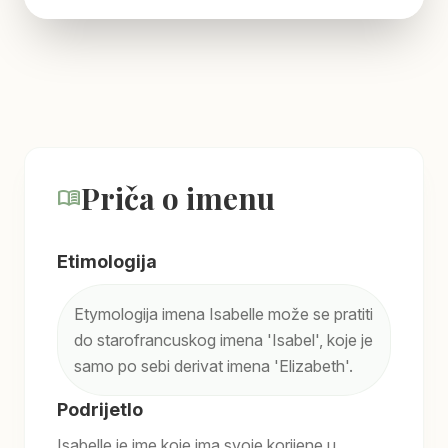
Priča o imenu
menu_book
Etimologija
Etymologija imena Isabelle može se pratiti
do starofrancuskog imena 'Isabel', koje je
samo po sebi derivat imena 'Elizabeth'.
Podrijetlo
Isabelle je ime koje ima svoje korijene u