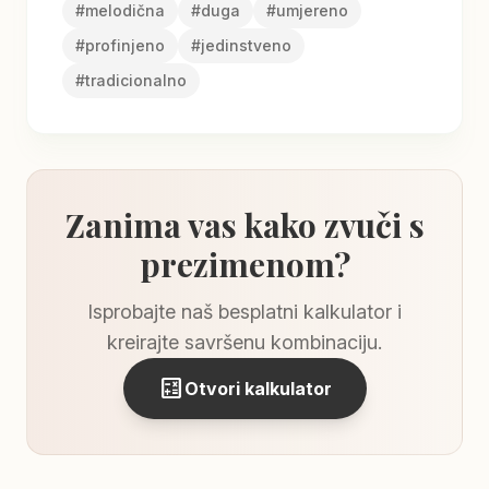
#
melodična
#
duga
#
umjereno
#
profinjeno
#
jedinstveno
#
tradicionalno
Zanima vas kako zvuči s
prezimenom?
Isprobajte naš besplatni kalkulator i
kreirajte savršenu kombinaciju.
calculate
Otvori kalkulator