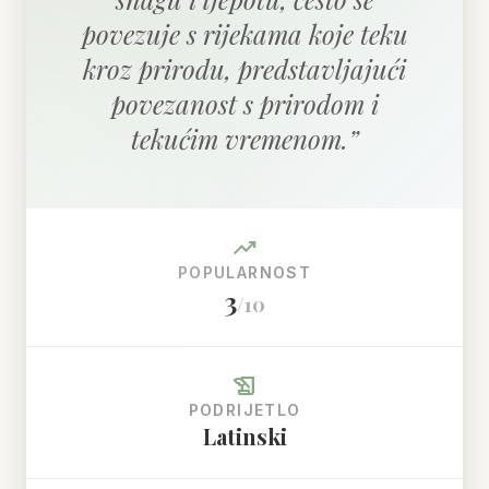
povezuje s rijekama koje teku
kroz prirodu, predstavljajući
povezanost s prirodom i
tekućim vremenom.
”
trending_up
POPULARNOST
3
/10
history_edu
PODRIJETLO
Latinski