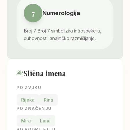
7
Numerologija
Broj
7
Broj 7 simbolizira introspekciju,
duhovnost i analitičko razmišljanje.
Slična imena
group_add
PO ZVUKU
Rijeka
Rina
PO ZNAČENJU
Mira
Lana
PO PODRIJETLU