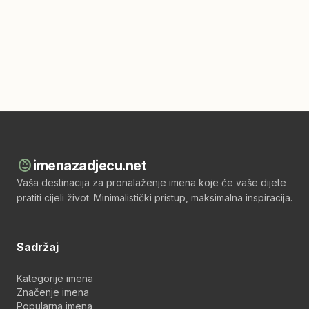
child_care
imenazadjecu.net
Vaša destinacija za pronalaženje imena koje će vaše dijete
pratiti cijeli život. Minimalistički pristup, maksimalna inspiracija.
Sadržaj
Kategorije imena
Značenje imena
Popularna imena