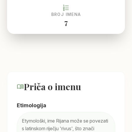
format_list_numbered
BROJ IMENA
7
Priča o imenu
menu_book
Etimologija
Etymološki, ime Rijana može se povezati
s latinskom riječju 'rivus', što znači