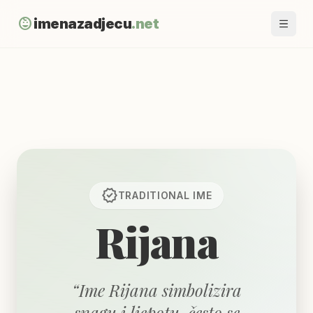
child_care
imenazadjecu
.net
verified
TRADITIONAL
IME
Rijana
“
Ime Rijana simbolizira
snagu i ljepotu, često se