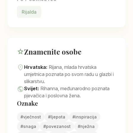
Rijalda
Znamenite osobe
star
location_on
Hrvatska:
Rijana, mlada hrvatska
umjetnica poznata po svom radu u glazbi i
slikarstvu.
public
Svijet:
Rihanna, međunarodno poznata
pjevačica i poslovna žena.
Oznake
#
vječnost
#
ljepota
#
inspiracija
#
snaga
#
povezanost
#
nježna