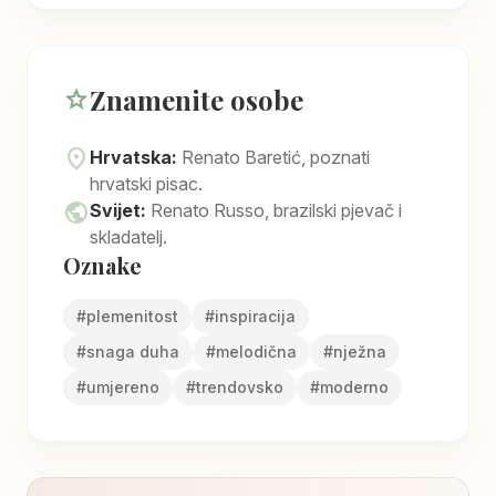
Znamenite osobe
star
location_on
Hrvatska:
Renato Baretić, poznati
hrvatski pisac.
public
Svijet:
Renato Russo, brazilski pjevač i
skladatelj.
Oznake
#
plemenitost
#
inspiracija
#
snaga duha
#
melodična
#
nježna
#
umjereno
#
trendovsko
#
moderno