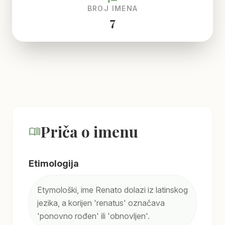
BROJ IMENA
7
Priča o imenu
menu_book
Etimologija
Etymološki, ime Renato dolazi iz latinskog
jezika, a korijen 'renatus' označava
'ponovno rođen' ili 'obnovljen'.