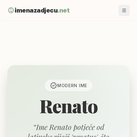
child_care
imenazadjecu
.net
verified
MODERN
IME
Renato
“
Ime Renato potječe od
latinske riječi 'renatus', što