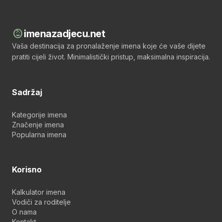
child_care
imenazadjecu.net
Vaša destinacija za pronalaženje imena koje će vaše dijete
pratiti cijeli život. Minimalistički pristup, maksimalna inspiracija.
Sadržaj
Kategorije imena
Značenje imena
Popularna imena
Korisno
Kalkulator imena
Vodiči za roditelje
O nama
Kontakt