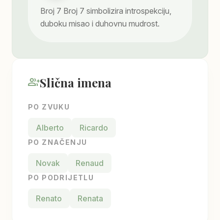
Broj
7
Broj 7 simbolizira introspekciju,
duboku misao i duhovnu mudrost.
Slična imena
group_add
PO ZVUKU
Alberto
Ricardo
PO ZNAČENJU
Novak
Renaud
PO PODRIJETLU
Renato
Renata