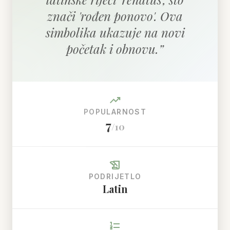
znači 'rođen ponovo'. Ova
simbolika ukazuje na novi
početak i obnovu.
”
trending_up
POPULARNOST
7
/10
history_edu
PODRIJETLO
Latin
format_list_numbered