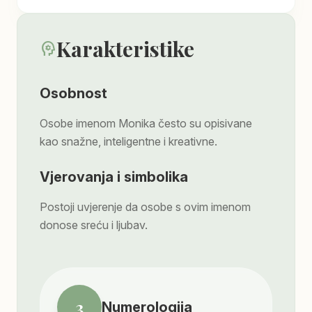
Karakteristike
psychology
Osobnost
Osobe imenom Monika često su opisivane
kao snažne, inteligentne i kreativne.
Vjerovanja i simbolika
Postoji uvjerenje da osobe s ovim imenom
donose sreću i ljubav.
3
Numerologija