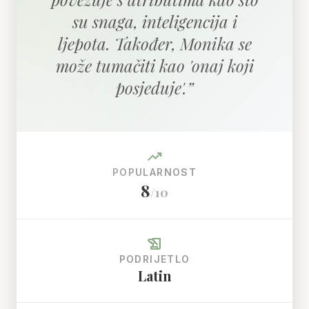
su snaga, inteligencija i
ljepota. Također, Monika se
može tumačiti kao 'onaj koji
posjeduje'.
”
trending_up
POPULARNOST
8
/10
history_edu
PODRIJETLO
Latin