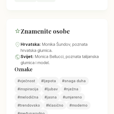
Znamenite osobe
star
location_on
Hrvatska:
Monika Šundov, poznata
hrvatska glumica.
public
Svijet:
Monica Bellucci, poznata talijanska
glumica i model.
Oznake
#
vječnost
#
ljepota
#
snaga duha
#
inspiracija
#
ljubav
#
nježna
#
melodična
#
jasna
#
umjereno
#
trendovsko
#
klasično
#
moderno
#
međunarodno