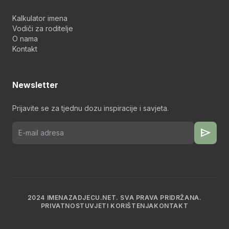
Kalkulator imena
Vodiči za roditelje
O nama
Kontakt
Newsletter
Prijavite se za tjednu dozu inspiracije i savjeta.
send
2024 IMENAZADJECU.NET. SVA PRAVA PRIDRŽANA.
PRIVATNOST
UVJETI KORIŠTENJA
KONTAKT