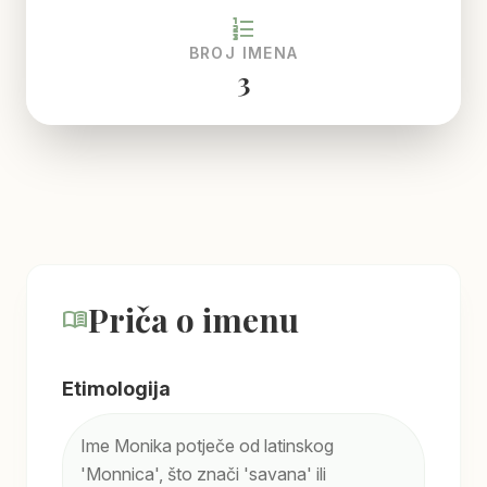
format_list_numbered
BROJ IMENA
3
Priča o imenu
menu_book
Etimologija
Ime Monika potječe od latinskog
'Monnica', što znači 'savana' ili