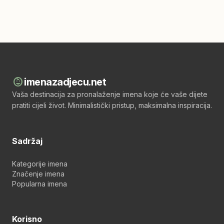
child_care
imenazadjecu.net
Vaša destinacija za pronalaženje imena koje će vaše dijete
pratiti cijeli život. Minimalistički pristup, maksimalna inspiracija.
Sadržaj
Kategorije imena
Značenje imena
Popularna imena
Korisno