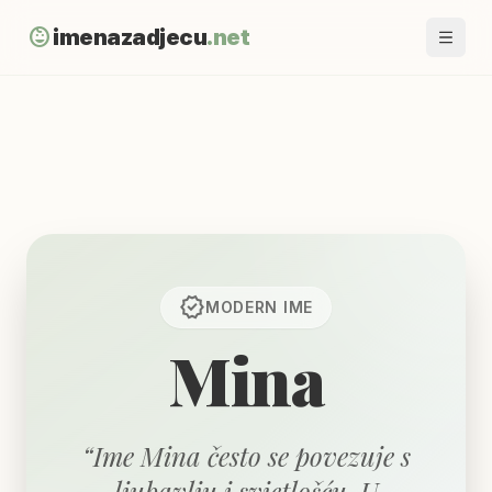
child_care
imenazadjecu
.net
verified
MODERN
IME
Mina
“
Ime Mina često se povezuje s
ljubavlju i svjetlošću. U