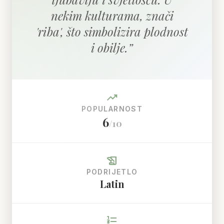
nekim kulturama, znači
'riba', što simbolizira plodnost
i obilje.
”
trending_up
POPULARNOST
6
/10
history_edu
PODRIJETLO
Latin
format_list_numbered