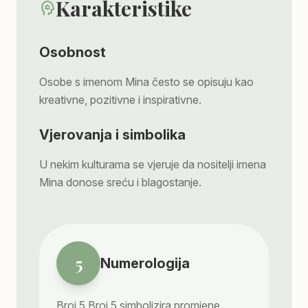
Karakteristike
psychology
Osobnost
Osobe s imenom Mina često se opisuju kao
kreativne, pozitivne i inspirativne.
Vjerovanja i simbolika
U nekim kulturama se vjeruje da nositelji imena
Mina donose sreću i blagostanje.
5
Numerologija
Broj
5
Broj 5 simbolizira promjene,