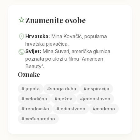
Znamenite osobe
star
location_on
Hrvatska:
Mina Kovačić, popularna
hrvatska pjevačica.
public
Svijet:
Mina Suvari, američka glumica
poznata po ulozi u filmu 'American
Beauty'.
Oznake
#
ljepota
#
snaga duha
#
inspiracija
#
melodična
#
nježna
#
jednostavno
#
trendovsko
#
jedinstveno
#
moderno
#
međunarodno