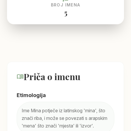
BROJ IMENA
5
Priča o imenu
menu_book
Etimologija
Ime Mina potječe iz latinskog 'mina', što
znači riba, i može se povezati s arapskim
'mena' što znači 'mjesta' ili 'izvor'.