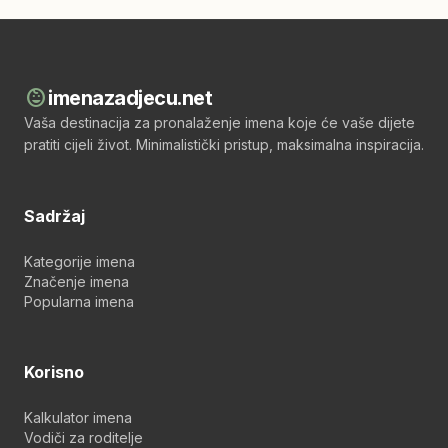
child_care
imenazadjecu.net
Vaša destinacija za pronalaženje imena koje će vaše dijete
pratiti cijeli život. Minimalistički pristup, maksimalna inspiracija.
Sadržaj
Kategorije imena
Značenje imena
Popularna imena
Korisno
Kalkulator imena
Vodiči za roditelje