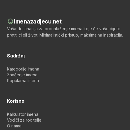
child_care
imenazadjecu.net
Vaša destinacija za pronalaženje imena koje će vaše dijete
pratiti cijeli život. Minimalistički pristup, maksimalna inspiracija.
Sadržaj
Kategorije imena
Značenje imena
Popularna imena
Korisno
Kalkulator imena
Vodiči za roditelje
O nama