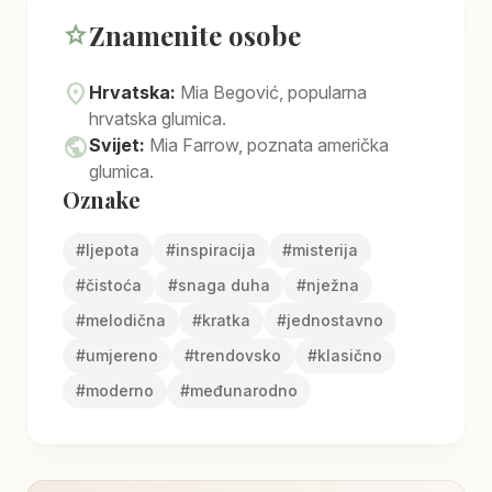
Znamenite osobe
star
location_on
Hrvatska:
Mia Begović, popularna
hrvatska glumica.
public
Svijet:
Mia Farrow, poznata američka
glumica.
Oznake
#
ljepota
#
inspiracija
#
misterija
#
čistoća
#
snaga duha
#
nježna
#
melodična
#
kratka
#
jednostavno
#
umjereno
#
trendovsko
#
klasično
#
moderno
#
međunarodno