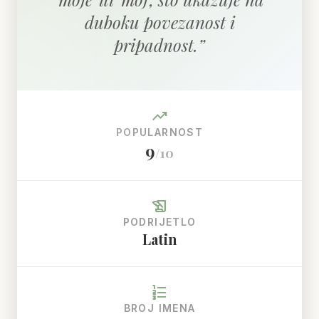
duboku povezanost i
pripadnost.
”
trending_up
POPULARNOST
9
/10
history_edu
PODRIJETLO
Latin
format_list_numbered
BROJ IMENA