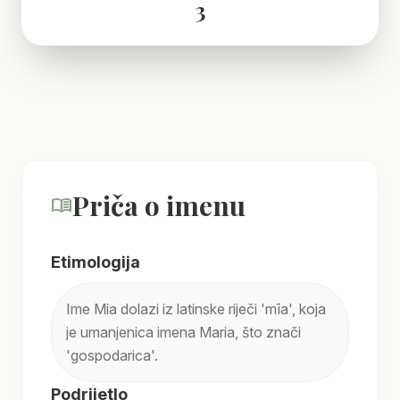
3
Priča o imenu
menu_book
Etimologija
Ime Mia dolazi iz latinske riječi 'mīa', koja
je umanjenica imena Maria, što znači
'gospodarica'.
Podrijetlo