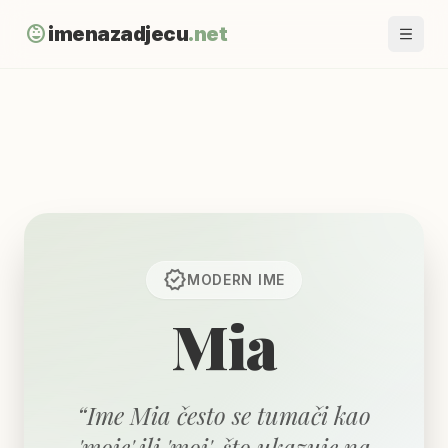
child_care
imenazadjecu
.net
verified
MODERN
IME
Mia
“
Ime Mia često se tumači kao
'moje' ili 'moj', što ukazuje na