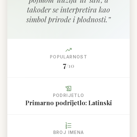
također se interpretira kao
simbol prirode i plodnosti.
”
trending_up
POPULARNOST
7
/10
history_edu
PODRIJETLO
Primarno podrijetlo: Latinski
format_list_numbered
BROJ IMENA