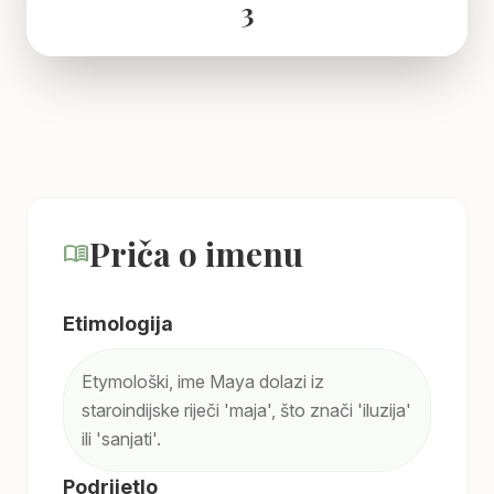
3
Priča o imenu
menu_book
Etimologija
Etymološki, ime Maya dolazi iz
staroindijske riječi 'maja', što znači 'iluzija'
ili 'sanjati'.
Podrijetlo