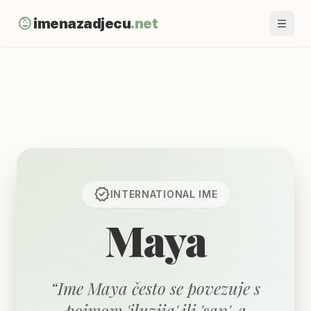
child_care
imenazadjecu
.net
verified
INTERNATIONAL
IME
Maya
“
Ime Maya često se povezuje s
pojmom 'iluzija' ili 'san', a