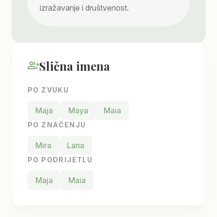
izražavanje i društvenost.
Slična imena
group_add
PO ZVUKU
Maja
Maya
Maia
PO ZNAČENJU
Mira
Lana
PO PODRIJETLU
Maja
Maia