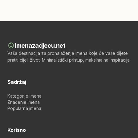
child_care
imenazadjecu.net
Vaša destinacija za pronalaženje imena koje će vaše dijete
pratiti cijeli život. Minimalistički pristup, maksimalna inspiracija.
Sadržaj
Kategorije imena
Značenje imena
Popularna imena
Korisno