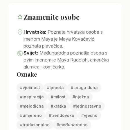
Znamenite osobe
star
location_on
Hrvatska:
Poznata hrvatska osoba s
imenom Maya je Maya Kovačević,
poznata pjevačica.
public
Svijet:
Međunarodna poznatija osoba s
ovim imenom je Maya Rudolph, američka
glumica i komičarka.
Oznake
#
vječnost
#
ljepota
#
snaga duha
#
inspiracija
#
milost
#
nježna
#
melodična
#
kratka
#
jednostavno
#
umjereno
#
trendovsko
#
vječno
#
tradicionalno
#
međunarodno