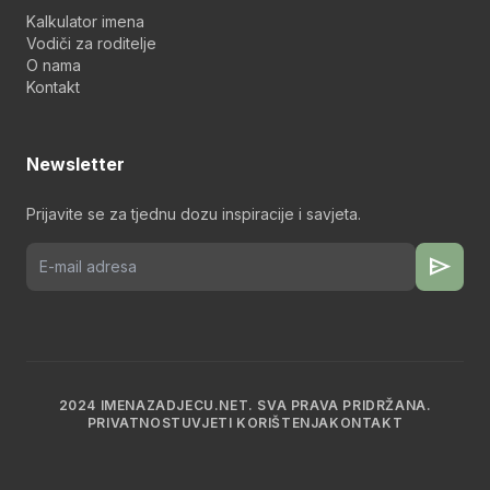
Kalkulator imena
Vodiči za roditelje
O nama
Kontakt
Newsletter
Prijavite se za tjednu dozu inspiracije i savjeta.
send
2024 IMENAZADJECU.NET. SVA PRAVA PRIDRŽANA.
PRIVATNOST
UVJETI KORIŠTENJA
KONTAKT