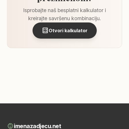
Isprobajte naš besplatni kalkulator i
kreirajte savršenu kombinaciju.
calculate
Otvori kalkulator
child_care
imenazadjecu.net