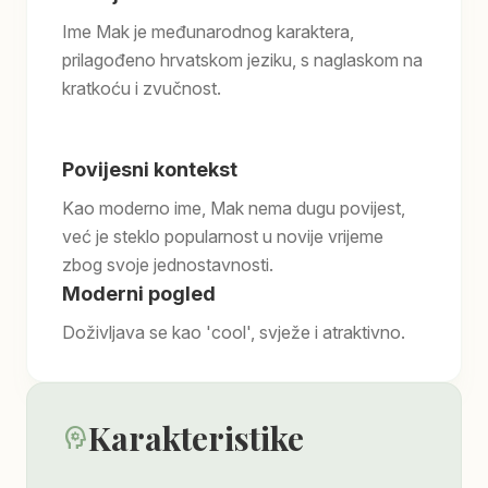
Ime Mak je međunarodnog karaktera,
prilagođeno hrvatskom jeziku, s naglaskom na
kratkoću i zvučnost.
Povijesni kontekst
Kao moderno ime, Mak nema dugu povijest,
već je steklo popularnost u novije vrijeme
zbog svoje jednostavnosti.
Moderni pogled
Doživljava se kao 'cool', svježe i atraktivno.
Karakteristike
psychology