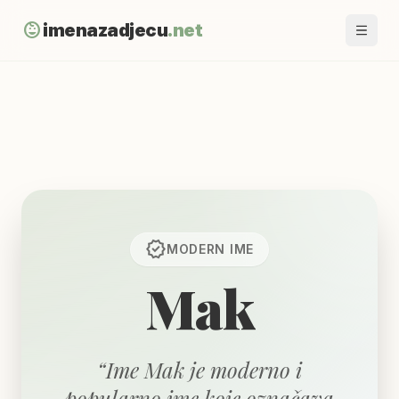
child_care
imenazadjecu
.net
verified
MODERN
IME
Mak
“
Ime Mak je moderno i
popularno ime koje označava