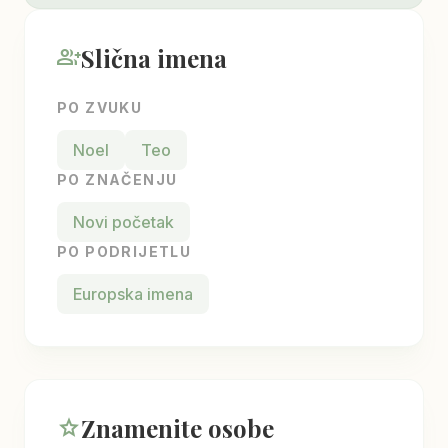
Slična imena
group_add
PO ZVUKU
Noel
Teo
PO ZNAČENJU
Novi početak
PO PODRIJETLU
Europska imena
Znamenite osobe
star