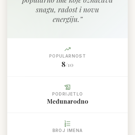
snagu, radost i novu
energiju.
”
trending_up
POPULARNOST
8
/10
history_edu
PODRIJETLO
Međunarodno
format_list_numbered
BROJ IMENA