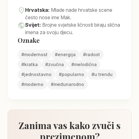
location_on
Hrvatska:
Mlade nade hrvatske scene
često nose ime Mak.
public
Svijet:
Brojne svjetske ličnosti biraju slična
imena za svoju djecu.
Oznake
#
modernost
#
energija
#
radost
#
kratka
#
zvučna
#
melodična
#
jednostavno
#
popularno
#
u trendu
#
moderno
#
međunarodno
Zanima vas kako zvuči s
prezimenom?