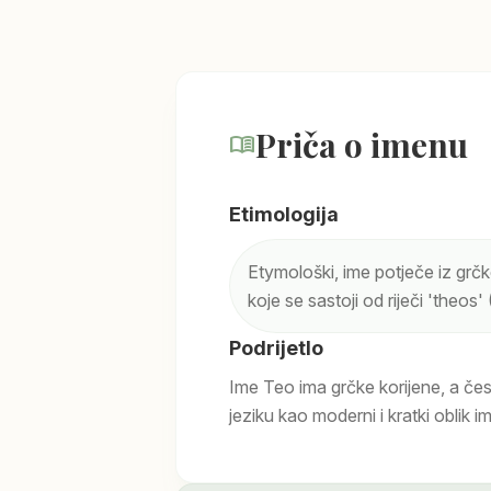
Priča o imenu
menu_book
Etimologija
Etymološki, ime potječe iz gr
koje se sastoji od riječi 'theos'
Podrijetlo
Ime Teo ima grčke korijene, a čes
jeziku kao moderni i kratki oblik 