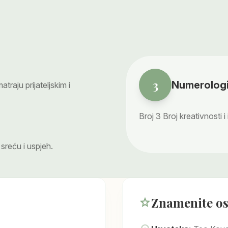
3
Numerologi
raju prijateljskim i
Broj
3
Broj kreativnosti i
 sreću i uspjeh.
Znamenite o
star