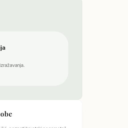
ja
 izražavanja.
sobe