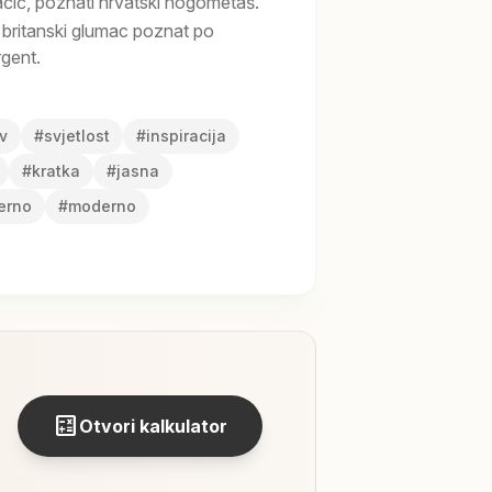
čić, poznati hrvatski nogometaš.
britanski glumac poznat po
rgent.
v
#
svjetlost
#
inspiracija
#
kratka
#
jasna
erno
#
moderno
calculate
Otvori kalkulator