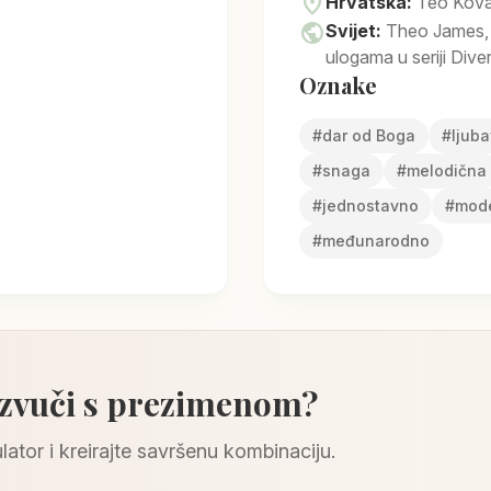
location_on
Hrvatska:
Teo Kova
public
Svijet:
Theo James, 
ulogama u seriji Dive
Oznake
#
dar od Boga
#
ljuba
#
snaga
#
melodična
#
jednostavno
#
mod
#
međunarodno
 zvuči s prezimenom?
lator i kreirajte savršenu kombinaciju.