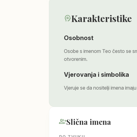
Karakteristike
psychology
Osobnost
Osobe s imenom Teo često se smat
otvorenim.
Vjerovanja i simbolika
Vjeruje se da nositelji imena imaju
Slična imena
group_add
PO ZVUKU