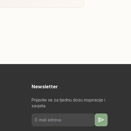
Newsletter
Prijavite se za tjednu dozu inspiracije i
savjeta.
send