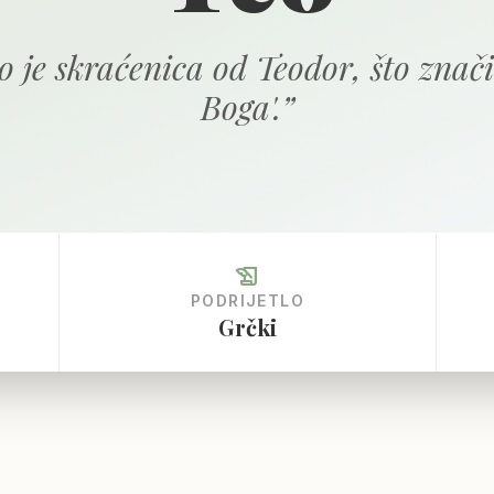
o je skraćenica od Teodor, što znači
Boga'.
”
history_edu
PODRIJETLO
Grčki