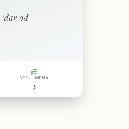
 'dar od
format_list_numbered
BROJ IMENA
3