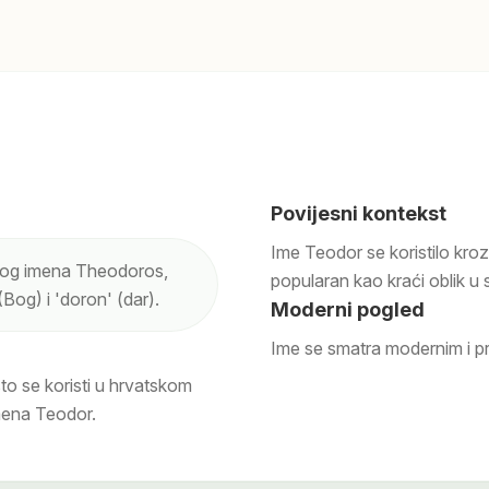
Povijesni kontekst
Ime Teodor se koristilo kroz
čkog imena Theodoros,
popularan kao kraći oblik 
 (Bog) i 'doron' (dar).
Moderni pogled
Ime se smatra modernim i pr
to se koristi u hrvatskom
imena Teodor.