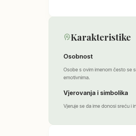
Karakteristike
psychology
Osobnost
Osobe s ovim imenom često se sm
emotivnima.
Vjerovanja i simbolika
Vjeruje se da ime donosi sreću i in