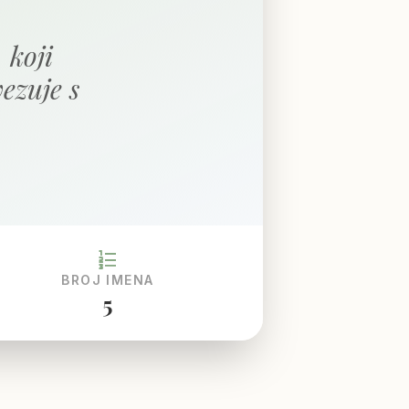
 koji
vezuje s
format_list_numbered
BROJ IMENA
5