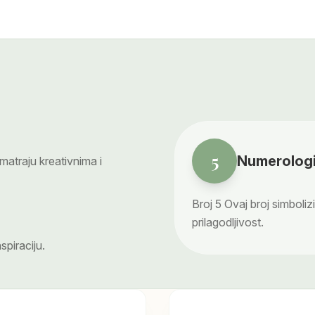
5
Numerologi
atraju kreativnima i
Broj
5
Ovaj broj simboliz
prilagodljivost.
spiraciju.