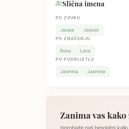
Slična imena
group_add
PO ZVUKU
Jessie
Jasmin
PO ZNAČENJU
Rosa
Lana
PO PODRIJETLU
Jasmina
Jasmine
Zanima vas kako
Isprobajte naš besplatni kalku