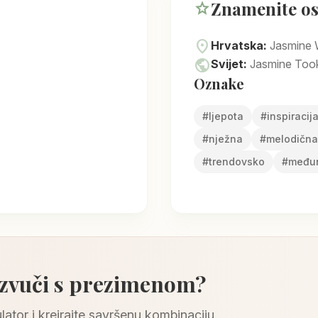
Znamenite o
star
location_on
Hrvatska:
Jasmine 
public
Svijet:
Jasmine Too
Oznake
#
ljepota
#
inspiracij
#
nježna
#
melodična
#
trendovsko
#
među
 zvuči s prezimenom?
lator i kreirajte savršenu kombinaciju.