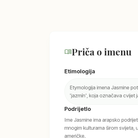
Priča o imenu
menu_book
Etimologija
Etymologija imena Jasmine potje
'jazmín', koja označava cvijet 
Podrijetlo
Ime Jasmine ima arapsko podrijetl
mnogim kulturama širom svijeta, u
američke.