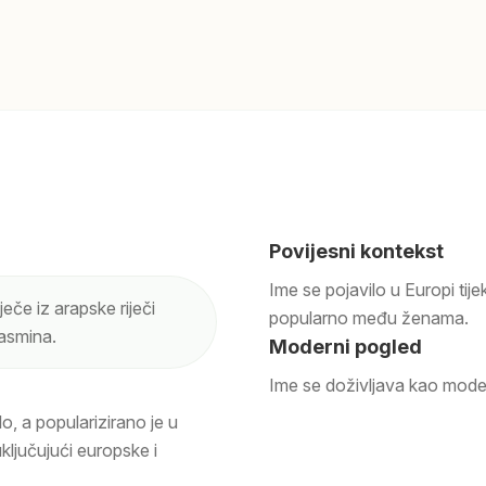
Povijesni kontekst
Ime se pojavilo u Europi tije
če iz arapske riječi
popularno među ženama.
jasmina.
Moderni pogled
Ime se doživljava kao moder
o, a popularizirano je u
ključujući europske i