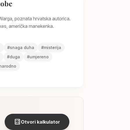
sobe
Warga, poznata hrvatska autorica.
kes, američka manekenka.
a
#
snaga duha
#
misterija
#
duga
#
umjereno
narodno
calculate
Otvori kalkulator