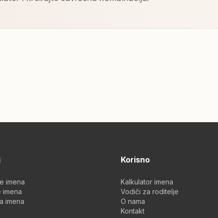
j
Korisno
je imena
Kalkulator imena
 imena
Vodiči za roditelje
a imena
O nama
Kontakt