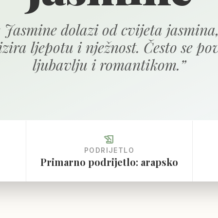
 Jasmine dolazi od cvijeta jasmina,
zira ljepotu i nježnost. Često se po
ljubavlju i romantikom.
”
history_edu
PODRIJETLO
Primarno podrijetlo: arapsko