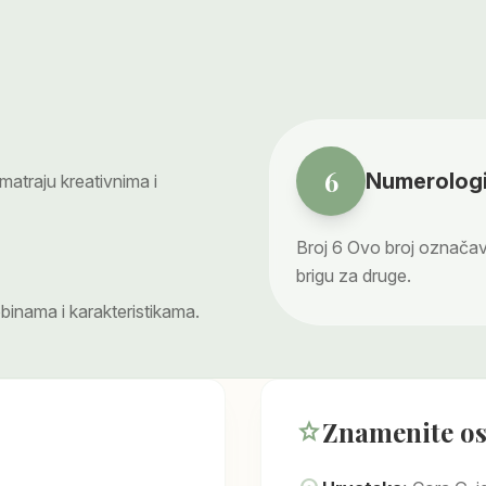
6
Numerologi
atraju kreativnima i
Broj
6
Ovo broj označava
brigu za druge.
binama i karakteristikama.
Znamenite o
star