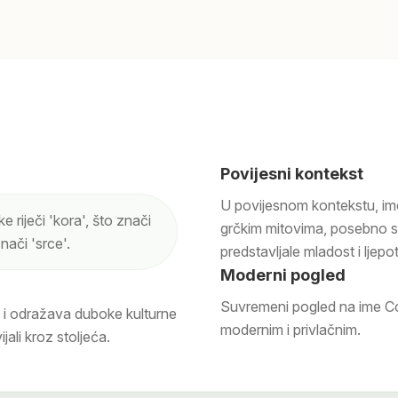
Povijesni kontekst
U povijesnom kontekstu, im
 riječi 'kora', što znači
grčkim mitovima, posebno s
znači 'srce'.
predstavljale mladost i ljepo
Moderni pogled
Suvremeni pogled na ime Cor
a i odražava duboke kulturne
modernim i privlačnim.
ijali kroz stoljeća.