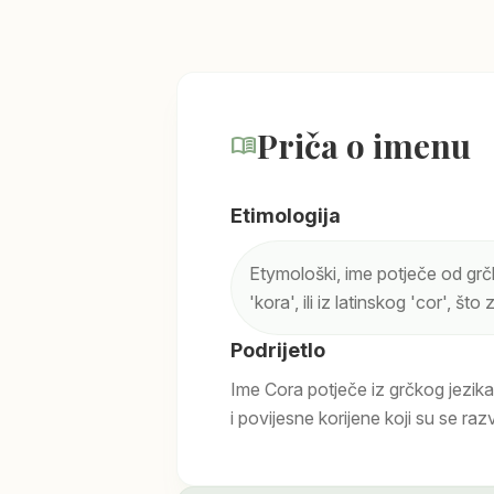
Priča o imenu
menu_book
Etimologija
Etymološki, ime potječe od grčke
'kora', ili iz latinskog 'cor', što 
Podrijetlo
Ime Cora potječe iz grčkog jezik
i povijesne korijene koji su se razv