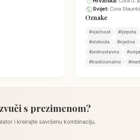
location_on
Hrvatska:
Cora G. j
public
Svijet:
Cora Staunton
Oznake
#
vječnost
#
ljepota
#
sloboda
#
nježna
#
jednostavno
#
umje
#
tradicionalno
#
međ
 zvuči s prezimenom?
lator i kreirajte savršenu kombinaciju.