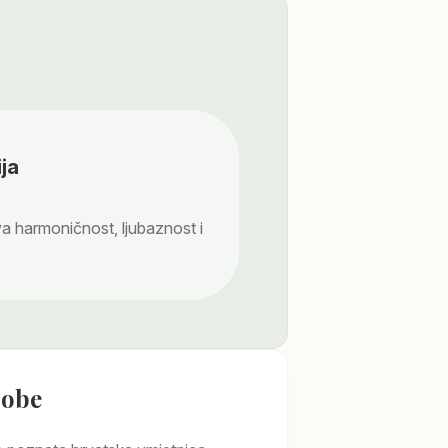
ja
 harmoničnost, ljubaznost i
sobe