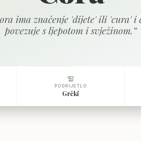
ra ima značenje 'dijete' ili 'cura' i 
povezuje s ljepotom i svježinom.
”
history_edu
PODRIJETLO
Grčki