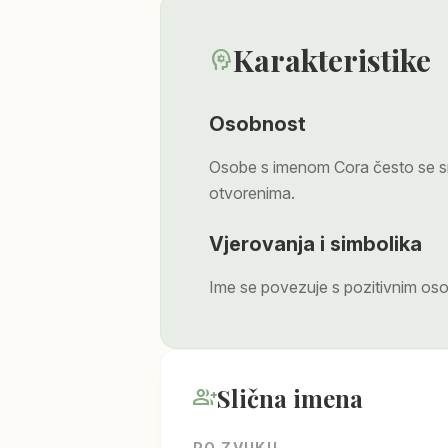
Karakteristike
psychology
Osobnost
Osobe s imenom Cora često se sm
otvorenima.
Vjerovanja i simbolika
Ime se povezuje s pozitivnim oso
Slična imena
group_add
PO ZVUKU