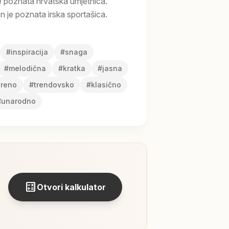
e poznata hrvatska umjetnica.
 je poznata irska sportašica.
#
inspiracija
#
snaga
#
melodična
#
kratka
#
jasna
reno
#
trendovsko
#
klasično
unarodno
calculate
Otvori kalkulator