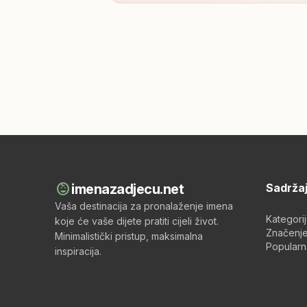
child_care
imenazadjecu.net
Sadrža
Vaša destinacija za pronalaženje imena
Kategori
koje će vaše dijete pratiti cijeli život.
Značenje
Minimalistički pristup, maksimalna
Popularn
inspiracija.