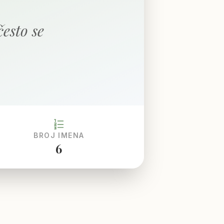
često se
format_list_numbered
BROJ IMENA
6