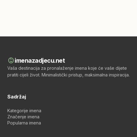
child_care
imenazadjecu.net
Vaša destinacija za pronalaženje imena koje će vaše dijete
pratiti cijeli život. Minimalistički pristup, maksimalna inspiracija.
Sadržaj
Kategorije imena
Značenje imena
Popularna imena