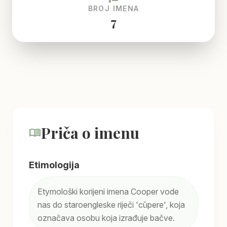
BROJ IMENA
7
Priča o imenu
menu_book
Etimologija
Etymološki korijeni imena Cooper vode
nas do staroengleske riječi 'cūpere', koja
označava osobu koja izrađuje bačve.