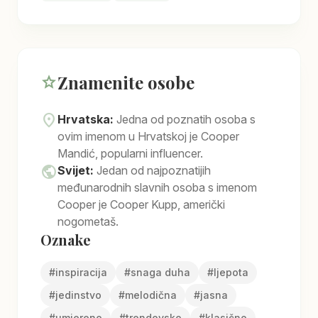
Znamenite osobe
star
location_on
Hrvatska:
Jedna od poznatih osoba s
ovim imenom u Hrvatskoj je Cooper
Mandić, popularni influencer.
public
Svijet:
Jedan od najpoznatijih
međunarodnih slavnih osoba s imenom
Cooper je Cooper Kupp, američki
nogometaš.
Oznake
#
inspiracija
#
snaga duha
#
ljepota
#
jedinstvo
#
melodična
#
jasna
#
umjereno
#
trendovsko
#
klasično