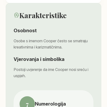
Karakteristike
psychology
Osobnost
Osobe s imenom Cooper često se smatraju
kreativnima i karizmatičnima.
Vjerovanja i simbolika
Postoji uvjerenje da ime Cooper nosi sreću i
uspjeh.
7
Numerologija