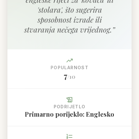
'stolara', što sugerira
sposobnost izrade ili
stvaranja nečega vrijednog.
”
trending_up
POPULARNOST
7
/10
history_edu
PODRIJETLO
Primarno porijeklo: Englesko
format_list_numbered