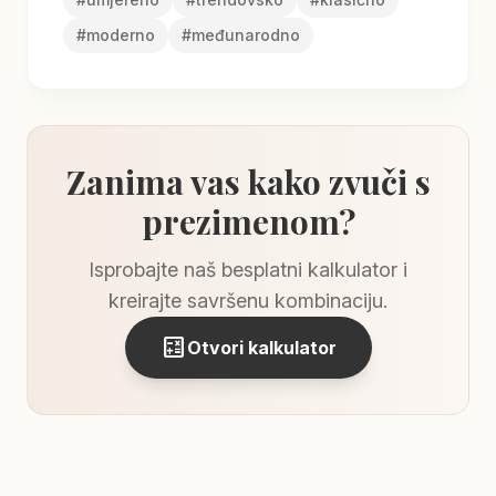
#
moderno
#
međunarodno
Zanima vas kako zvuči s
prezimenom?
Isprobajte naš besplatni kalkulator i
kreirajte savršenu kombinaciju.
calculate
Otvori kalkulator