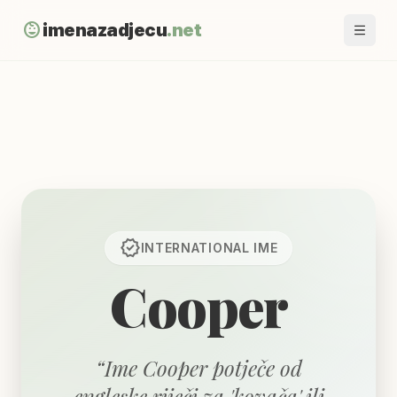
child_care
imenazadjecu
.net
verified
INTERNATIONAL
IME
Cooper
“
Ime Cooper potječe od
engleske riječi za 'kovača' ili