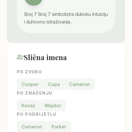
Broj
7
Broj 7 simbolizira duboku intuiciju
i duhovno istraživanje.
Slična imena
group_add
PO ZVUKU
Cooper
Cupa
Cameron
PO ZNAČENJU
Kovač
Majstor
PO PODRIJETLU
Cameron
Parker