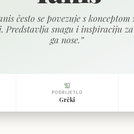
nis često se povezuje s konceptom 
ti. Predstavlja snagu i inspiraciju za
ga nose.
”
history_edu
PODRIJETLO
Grčki