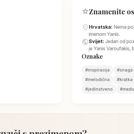
Znamenite o
star
location_on
Hrvatska:
Nema poz
imenom Yanis.
public
Svijet:
Jedan od poz
je Yanis Varoufakis, b
Oznake
#
inspiracija
#
snaga
#
melodična
#
kratka
#
jedinstveno
#
među
 zvuči s prezimenom?