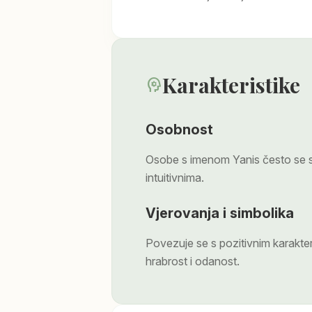
Karakteristike
psychology
Osobnost
Osobe s imenom Yanis često se sm
intuitivnima.
Vjerovanja i simbolika
Povezuje se s pozitivnim karakte
hrabrost i odanost.