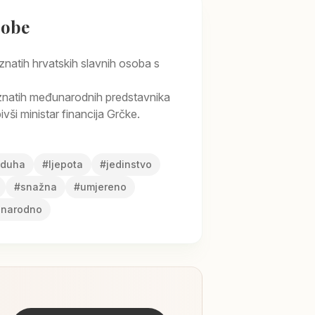
sobe
natih hrvatskih slavnih osoba s
natih međunarodnih predstavnika
ivši ministar financija Grčke.
 duha
#
ljepota
#
jedinstvo
#
snažna
#
umjereno
narodno