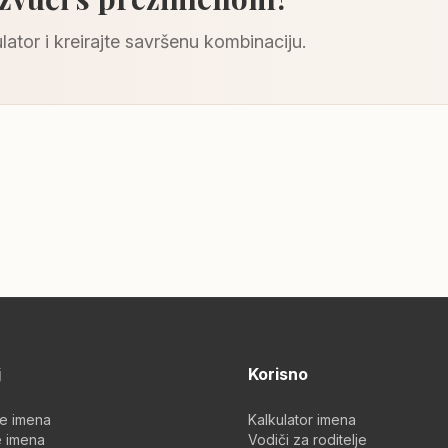
lator i kreirajte savršenu kombinaciju.
j
Korisno
je imena
Kalkulator imena
 imena
Vodiči za roditelje