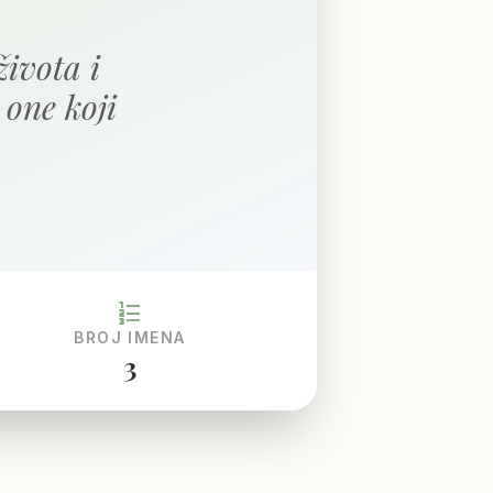
života i
 one koji
format_list_numbered
BROJ IMENA
3