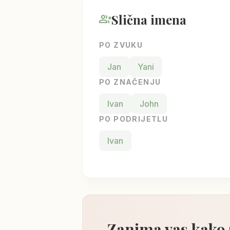
Slična imena
group_add
PO ZVUKU
Jan
Yani
PO ZNAČENJU
Ivan
John
PO PODRIJETLU
Ivan
Zanima vas kako