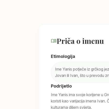
Priča o imenu
menu_book
Etimologija
Ime Yanis potječe iz grčkog jezi
Jovan ili Ivan, što u prevodu zn
Podrijetlo
Ime Yanis ima svoje korijene u Gr
koristi kao varijacija imena Ivan. Č
kulturama diljem svijeta.