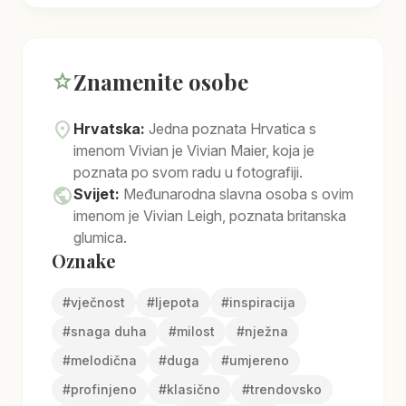
Znamenite osobe
star
location_on
Hrvatska:
Jedna poznata Hrvatica s
imenom Vivian je Vivian Maier, koja je
poznata po svom radu u fotografiji.
public
Svijet:
Međunarodna slavna osoba s ovim
imenom je Vivian Leigh, poznata britanska
glumica.
Oznake
#
vječnost
#
ljepota
#
inspiracija
#
snaga duha
#
milost
#
nježna
#
melodična
#
duga
#
umjereno
#
profinjeno
#
klasično
#
trendovsko