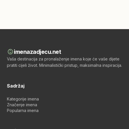
child_care
imenazadjecu.net
Vaša destinacija za pronalaženje imena koje će vaše dijete
pratiti cijeli život. Minimalistički pristup, maksimalna inspiracija.
Sadržaj
Kategorije imena
Značenje imena
Popularna imena