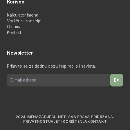
Korisno
Kalkulator imena
Vodiči za roditelje
O nama
Kontakt
Newsletter
Prijavite se za tjednu dozu inspiracije i savjeta.
send
2024 IMENAZADJECU.NET. SVA PRAVA PRIDRŽANA.
PRIVATNOST
UVJETI KORIŠTENJA
KONTAKT