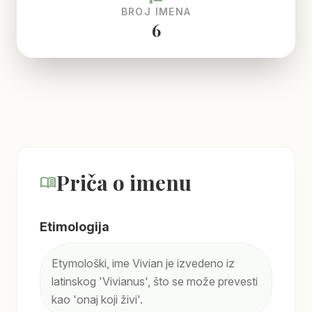
BROJ IMENA
6
Priča o imenu
menu_book
Etimologija
Etymološki, ime Vivian je izvedeno iz
latinskog 'Vivianus', što se može prevesti
kao 'onaj koji živi'.