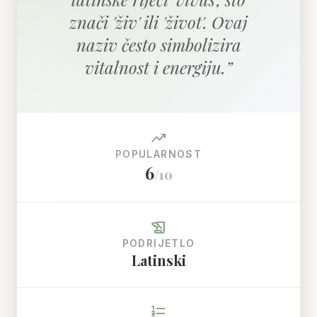
znači 'živ' ili 'život'. Ovaj
naziv često simbolizira
vitalnost i energiju.
”
trending_up
POPULARNOST
6
/10
history_edu
PODRIJETLO
Latinski
format_list_numbered