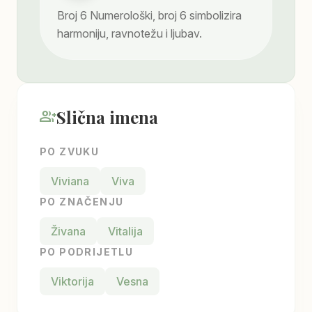
Broj
6
Numerološki, broj 6 simbolizira
harmoniju, ravnotežu i ljubav.
Slična imena
group_add
PO ZVUKU
Viviana
Viva
PO ZNAČENJU
Živana
Vitalija
PO PODRIJETLU
Viktorija
Vesna