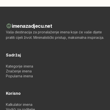
child_care
imenazadjecu.net
Vaša destinacija za pronalaženje imena koje će vaše dijete
pratiti cijeli život. Minimalistički pristup, maksimalna inspiracija.
Sadržaj
Kategorije imena
Značenje imena
Popularna imena
Korisno
Kalkulator imena
Vodiči za roditelje