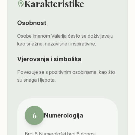
Karakteristike
psychology
Osobnost
Osobe imenom Valerija često se doživljavaju
kao snažne, nezavisne i inspirativne.
Vjerovanja i simbolika
Povezuje se s pozitivnim osobinama, kao što
su snaga i ljepota.
6
Numerologija
Broj
6
Numerološki broj 6 donosi