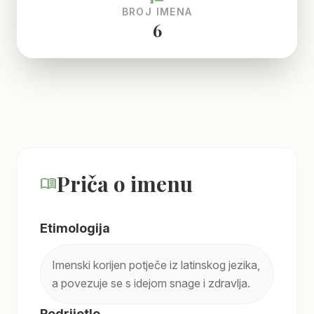
BROJ IMENA
6
Priča o imenu
menu_book
Etimologija
Imenski korijen potječe iz latinskog jezika,
a povezuje se s idejom snage i zdravlja.
Podrijetlo