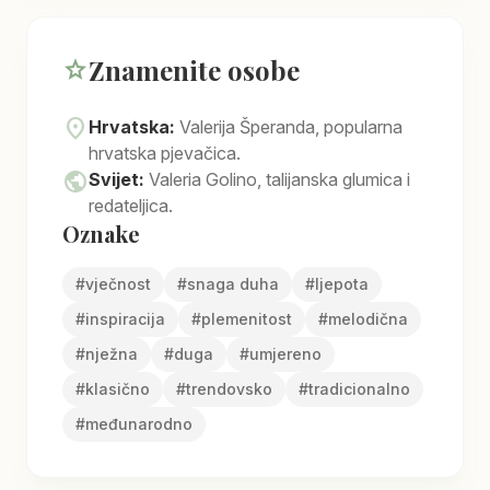
Znamenite osobe
star
location_on
Hrvatska:
Valerija Šperanda, popularna
hrvatska pjevačica.
public
Svijet:
Valeria Golino, talijanska glumica i
redateljica.
Oznake
#
vječnost
#
snaga duha
#
ljepota
#
inspiracija
#
plemenitost
#
melodična
#
nježna
#
duga
#
umjereno
#
klasično
#
trendovsko
#
tradicionalno
#
međunarodno