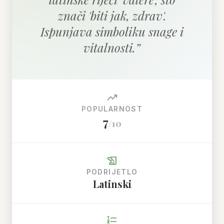
znači 'biti jak, zdrav'.
Ispunjava simboliku snage i
vitalnosti.
”
trending_up
POPULARNOST
7
/10
history_edu
PODRIJETLO
Latinski
format_list_numbered