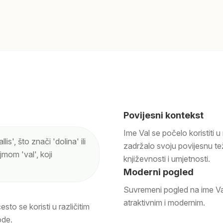
Povijesni kontekst
Ime Val se počelo koristiti 
lis', što znači 'dolina' ili
zadržalo svoju povijesnu teži
jmom 'val', koji
književnosti i umjetnosti.
Moderni pogled
Suvremeni pogled na ime Val
atraktivnim i modernim.
esto se koristi u različitim
ode.