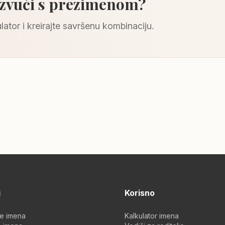
 zvuči s prezimenom?
lator i kreirajte savršenu kombinaciju.
j
Korisno
je imena
Kalkulator imena