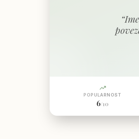
“
Ime
povez
trending_up
POPULARNOST
6
/10