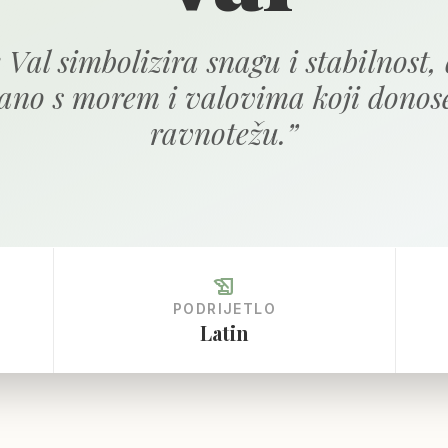
 Val simbolizira snagu i stabilnost, 
ano s morem i valovima koji donose
ravnotežu.
”
history_edu
PODRIJETLO
Latin