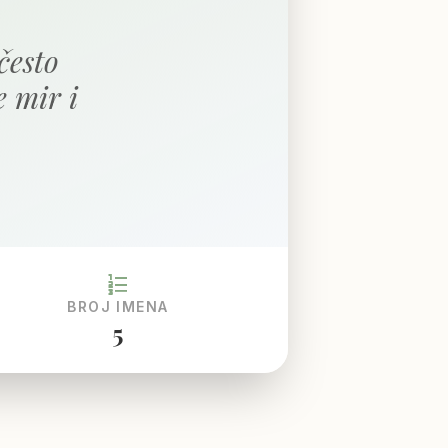
često
 mir i
format_list_numbered
BROJ IMENA
5