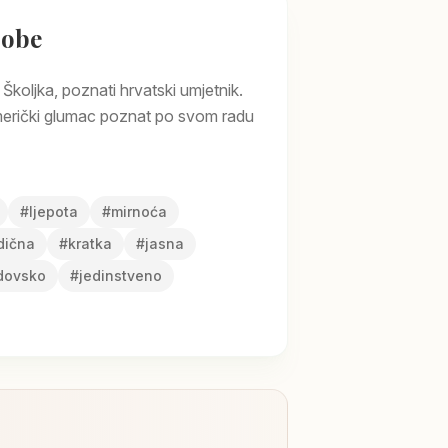
sobe
 Školjka, poznati hrvatski umjetnik.
američki glumac poznat po svom radu
#
ljepota
#
mirnoća
dična
#
kratka
#
jasna
dovsko
#
jedinstveno