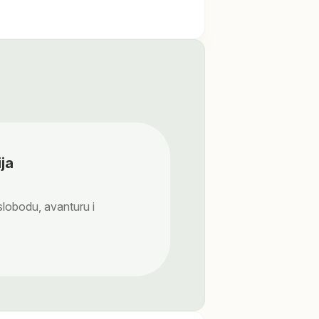
ja
 slobodu, avanturu i