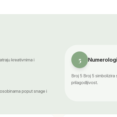
5
Numerologi
raju kreativnima i
Broj
5
Broj 5 simbolizira
prilagodljivost.
m osobinama poput snage i