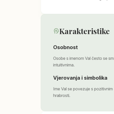
Karakteristike
psychology
Osobnost
Osobe s imenom Val često se smat
intuitivnima.
Vjerovanja i simbolika
Ime Val se povezuje s pozitivni
hrabrosti.