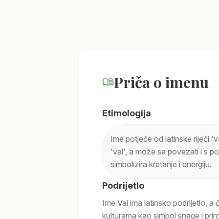
Priča o imenu
menu_book
Etimologija
Ime potječe od latinske riječi 'val
'val', a može se povezati i s po
simbolizira kretanje i energiju.
Podrijetlo
Ime Val ima latinsko podrijetlo, a č
kulturama kao simbol snage i prir