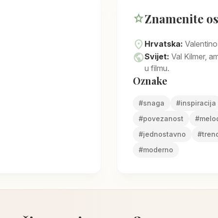
Znamenite o
star
location_on
Hrvatska:
Valentino
public
Svijet:
Val Kilmer, 
u filmu.
Oznake
#
snaga
#
inspiracija
#
povezanost
#
melo
#
jednostavno
#
tren
#
moderno