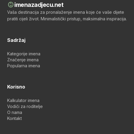
child_care
imenazadjecu.net
Vaša destinacija za pronalaženje imena koje će vaše dijete
pratiti cijeli život. Minimalistički pristup, maksimalna inspiracija.
Sadržaj
Kategorije imena
Značenje imena
Popularna imena
Korisno
Kalkulator imena
Vodiči za roditelje
O nama
Kontakt