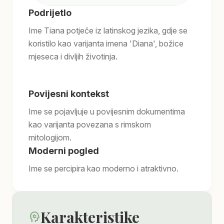
Podrijetlo
Ime Tiana potječe iz latinskog jezika, gdje se
koristilo kao varijanta imena 'Diana', božice
mjeseca i divljih životinja.
Povijesni kontekst
Ime se pojavljuje u povijesnim dokumentima
kao varijanta povezana s rimskom
mitologijom.
Moderni pogled
Ime se percipira kao moderno i atraktivno.
Karakteristike
psychology