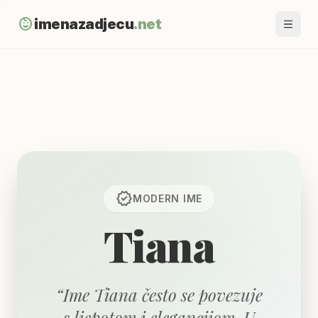
child_care
imenazadjecu
.net
verified
MODERN
IME
Tiana
“
Ime Tiana često se povezuje
s ljepotom i elegancijom. U