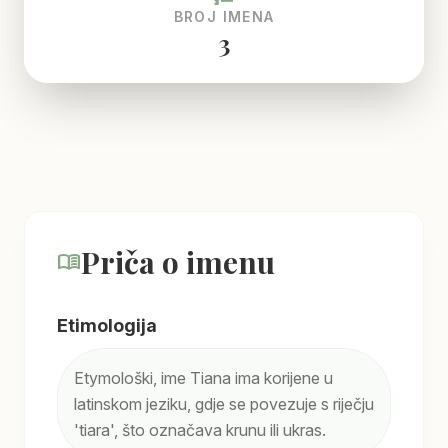
BROJ IMENA
3
Priča o imenu
menu_book
Etimologija
Etymološki, ime Tiana ima korijene u
latinskom jeziku, gdje se povezuje s riječju
'tiara', što označava krunu ili ukras.