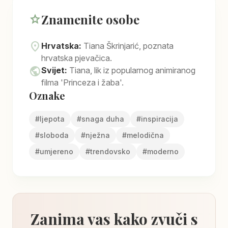
Znamenite osobe
star
location_on
Hrvatska:
Tiana Škrinjarić, poznata
hrvatska pjevačica.
public
Svijet:
Tiana, lik iz popularnog animiranog
filma 'Princeza i žaba'.
Oznake
#
ljepota
#
snaga duha
#
inspiracija
#
sloboda
#
nježna
#
melodična
#
umjereno
#
trendovsko
#
moderno
Zanima vas kako zvuči s