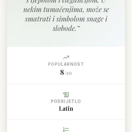
nekim tumačenjima, može se
smatrati i simbolom snage i
slobode.
”
trending_up
POPULARNOST
8
/10
history_edu
PODRIJETLO
Latin
format_list_numbered