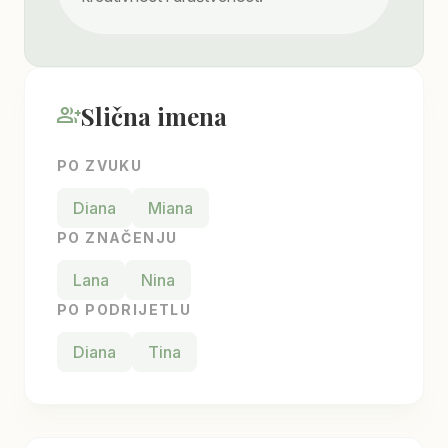
Slična imena
group_add
PO ZVUKU
Diana
Miana
PO ZNAČENJU
Lana
Nina
PO PODRIJETLU
Diana
Tina