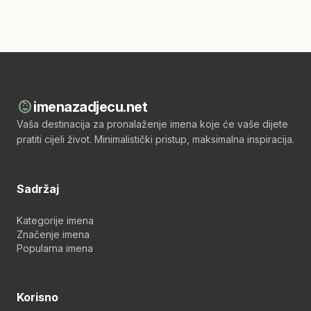
child_care
imenazadjecu.net
Vaša destinacija za pronalaženje imena koje će vaše dijete
pratiti cijeli život. Minimalistički pristup, maksimalna inspiracija.
Sadržaj
Kategorije imena
Značenje imena
Popularna imena
Korisno