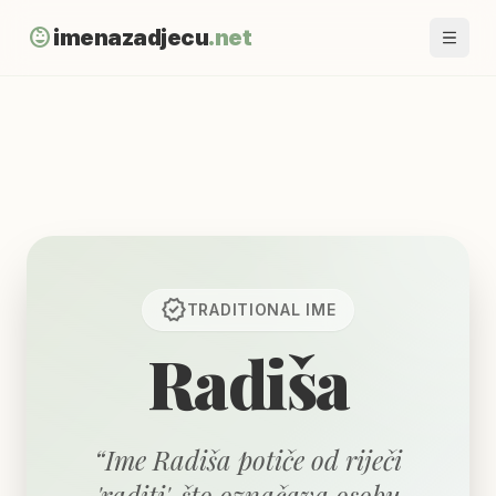
child_care
imenazadjecu
.net
verified
TRADITIONAL
IME
Radiša
“
Ime Radiša potiče od riječi
'raditi', što označava osobu