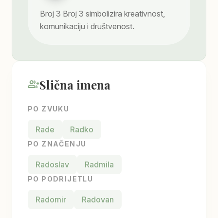
Broj
3
Broj 3 simbolizira kreativnost,
komunikaciju i društvenost.
Slična imena
group_add
PO ZVUKU
Rade
Radko
PO ZNAČENJU
Radoslav
Radmila
PO PODRIJETLU
Radomir
Radovan