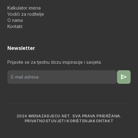
Kalkulator imena
Vodiči za roditelje
O nama
Kontakt
Newsletter
Prijavite se za tjednu dozu inspiracije i savjeta.
send
2024 IMENAZADJECU.NET. SVA PRAVA PRIDRŽANA.
PRIVATNOST
UVJETI KORIŠTENJA
KONTAKT