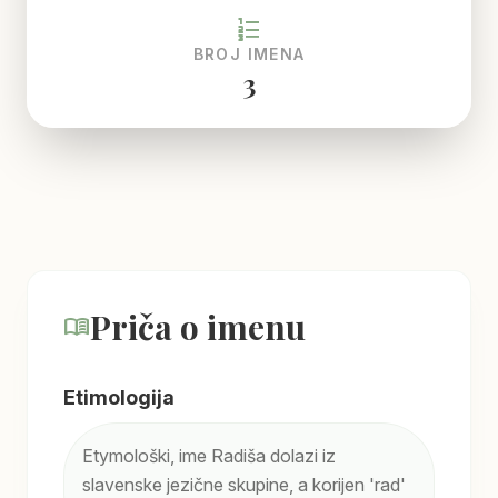
format_list_numbered
BROJ IMENA
3
Priča o imenu
menu_book
Etimologija
Etymološki, ime Radiša dolazi iz
slavenske jezične skupine, a korijen 'rad'