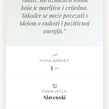
koja je marljiva i vrijedna.
Također se može povezati s
idejom o radosti i pozitivnoj
energiji.
”
trending_up
POPULARNOST
3
/10
history_edu
PODRIJETLO
Slavenski