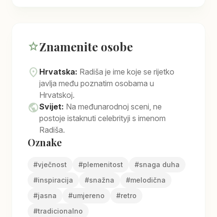
Znamenite osobe
star
location_on
Hrvatska:
Radiša je ime koje se rijetko
javlja među poznatim osobama u
Hrvatskoj.
public
Svijet:
Na međunarodnoj sceni, ne
postoje istaknuti celebrityji s imenom
Radiša.
Oznake
#
vječnost
#
plemenitost
#
snaga duha
#
inspiracija
#
snažna
#
melodična
#
jasna
#
umjereno
#
retro
#
tradicionalno