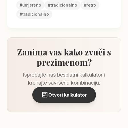
#
umjereno
#
tradicionalno
#
retro
#
tradicionalno
Zanima vas kako zvuči s
prezimenom?
Isprobajte naš besplatni kalkulator i
kreirajte savršenu kombinaciju.
calculate
Otvori kalkulator