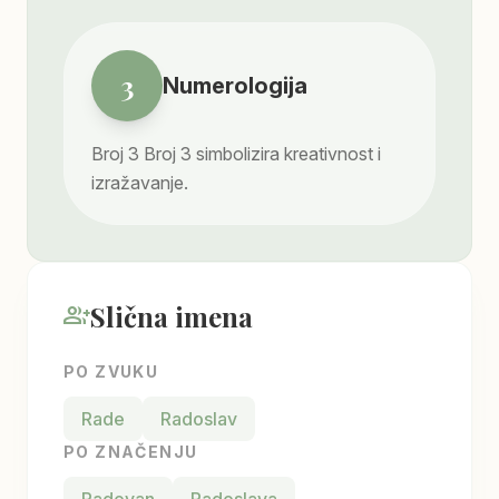
3
Numerologija
Broj
3
Broj 3 simbolizira kreativnost i
izražavanje.
Slična imena
group_add
PO ZVUKU
Rade
Radoslav
PO ZNAČENJU