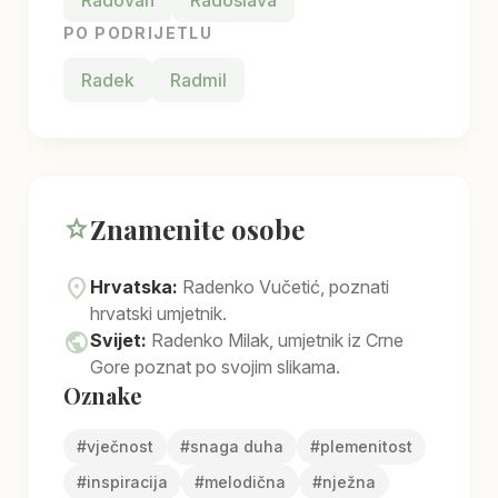
Radovan
Radoslava
PO PODRIJETLU
Radek
Radmil
Znamenite osobe
star
location_on
Hrvatska:
Radenko Vučetić, poznati
hrvatski umjetnik.
public
Svijet:
Radenko Milak, umjetnik iz Crne
Gore poznat po svojim slikama.
Oznake
#
vječnost
#
snaga duha
#
plemenitost
#
inspiracija
#
melodična
#
nježna