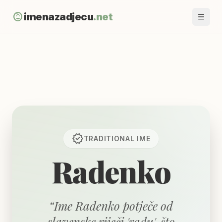
child_care
imenazadjecu
.net
verified
TRADITIONAL
IME
Radenko
“
Ime Radenko potječe od
slavenske riječi 'radu', što