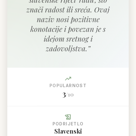
znači radost ili sreća. Ovaj
naziv nosi pozitivne
konotacije i povezan je s
idejom sretnog i
zadovoljstva.
”
trending_up
POPULARNOST
3
/10
history_edu
PODRIJETLO
Slavenski