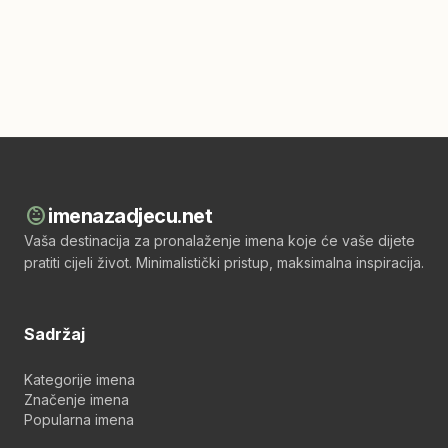
child_care
imenazadjecu.net
Vaša destinacija za pronalaženje imena koje će vaše dijete
pratiti cijeli život. Minimalistički pristup, maksimalna inspiracija.
Sadržaj
Kategorije imena
Značenje imena
Popularna imena