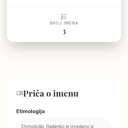
format_list_numbered
BROJ IMENA
3
Priča o imenu
menu_book
Etimologija
Etymološki, Radenko je izvedeno iz