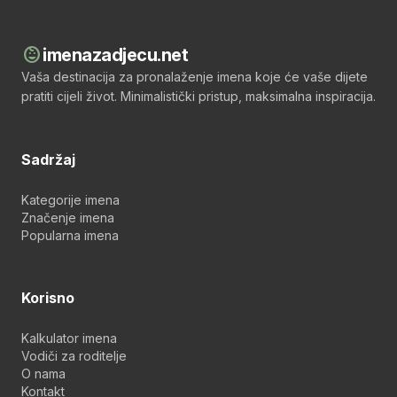
child_care
imenazadjecu.net
Vaša destinacija za pronalaženje imena koje će vaše dijete
pratiti cijeli život. Minimalistički pristup, maksimalna inspiracija.
Sadržaj
Kategorije imena
Značenje imena
Popularna imena
Korisno
Kalkulator imena
Vodiči za roditelje
O nama
Kontakt