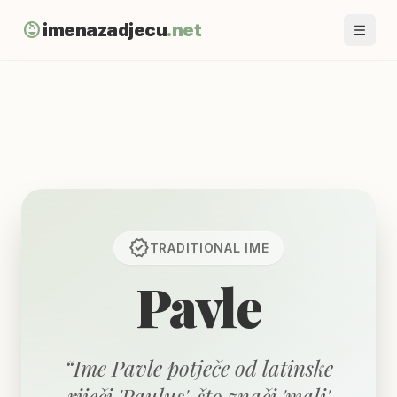
child_care
imenazadjecu
.net
verified
TRADITIONAL
IME
Pavle
“
Ime Pavle potječe od latinske
riječi 'Paulus', što znači 'mali'