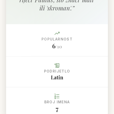
ili 'skroman'.
”
trending_up
POPULARNOST
6
/10
history_edu
PODRIJETLO
Latin
format_list_numbered
BROJ IMENA
7