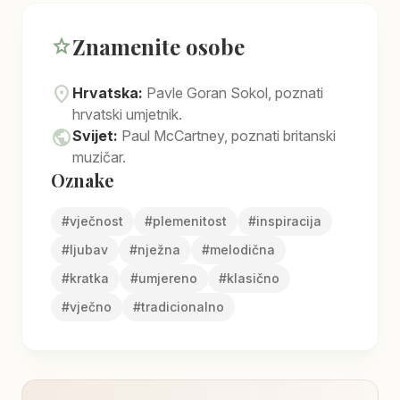
Znamenite osobe
star
location_on
Hrvatska:
Pavle Goran Sokol, poznati
hrvatski umjetnik.
public
Svijet:
Paul McCartney, poznati britanski
muzičar.
Oznake
#
vječnost
#
plemenitost
#
inspiracija
#
ljubav
#
nježna
#
melodična
#
kratka
#
umjereno
#
klasično
#
vječno
#
tradicionalno