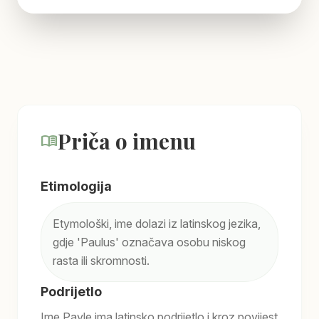
Priča o imenu
menu_book
Etimologija
Etymološki, ime dolazi iz latinskog jezika,
gdje 'Paulus' označava osobu niskog
rasta ili skromnosti.
Podrijetlo
Ime Pavle ima latinsko podrijetlo i kroz povijest