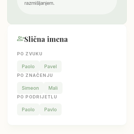
razmišljanjem.
Slična imena
group_add
PO ZVUKU
Paolo
Pavel
PO ZNAČENJU
Simeon
Mali
PO PODRIJETLU
Paolo
Pavlo