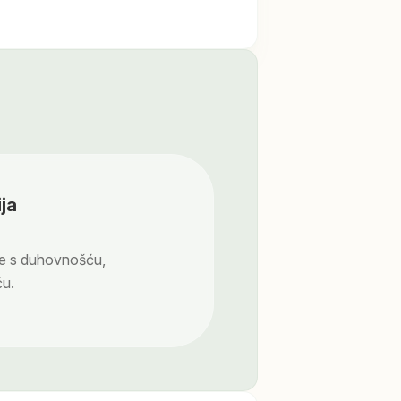
ja
je s duhovnošću,
ću.