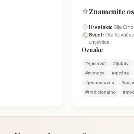
Znamenite o
star
location_on
Hrvatska:
Olja Crno
public
Svijet:
Olja Kovačev
umjetnica.
Oznake
#
vječnost
#
ljubav
#
mirnoća
#
nježna
#
jednostavno
#
umje
#
tradicionalno
#
mod