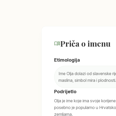
Priča o imenu
menu_book
Etimologija
Ime Olja dolazi od slavenske rije
maslina, simbol mira i plodnosti
Podrijetlo
Olja je ime koje ima svoje korijen
posebno je popularno u Hrvatskoj
zemljama.