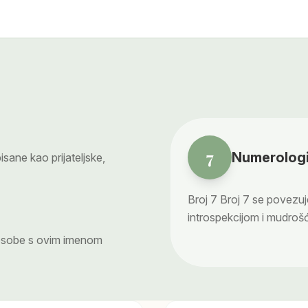
7
Numerologi
sane kao prijateljske,
Broj
7
Broj 7 se povezu
introspekcijom i mudroš
 osobe s ovim imenom