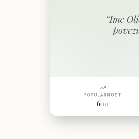
“
Ime Olj
povezu
trending_up
POPULARNOST
6
/10