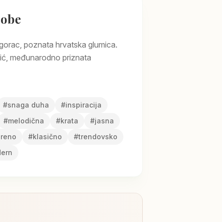
sobe
gorac, poznata hrvatska glumica.
ić, međunarodno priznata
#
snaga duha
#
inspiracija
#
melodična
#
krata
#
jasna
reno
#
klasično
#
trendovsko
ern