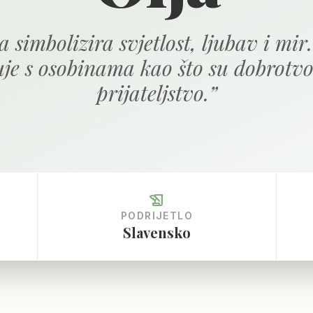
a simbolizira svjetlost, ljubav i mir.
je s osobinama kao što su dobrotvo
prijateljstvo.
”
history_edu
PODRIJETLO
Slavensko