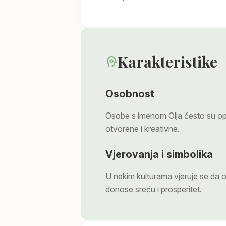
Karakteristike
psychology
Osobnost
Osobe s imenom Olja često su opi
otvorene i kreativne.
Vjerovanja i simbolika
U nekim kulturama vjeruje se da
donose sreću i prosperitet.