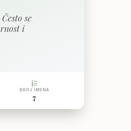
 Često se
rnost i
format_list_numbered
BROJ IMENA
7