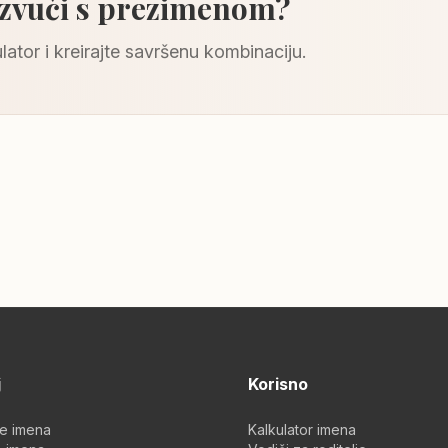
 zvuči s prezimenom?
lator i kreirajte savršenu kombinaciju.
j
Korisno
je imena
Kalkulator imena