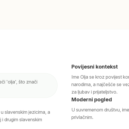
Povijesni kontekst
Ime Olja se kroz povijest ko
či 'olja', što znači
narodima, a najčešće se vezu
.
za ljubav i prijateljstvo.
Moderni pogled
U suvremenom društvu, ime 
e u slavenskim jezicima, a
privlačnim.
 i drugim slavenskim