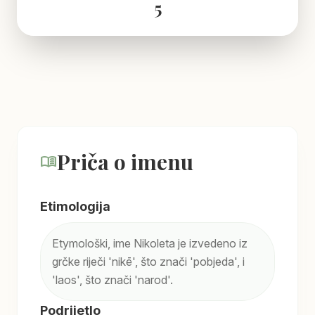
5
Priča o imenu
menu_book
Etimologija
Etymološki, ime Nikoleta je izvedeno iz
grčke riječi 'nikē', što znači 'pobjeda', i
'laos', što znači 'narod'.
Podrijetlo