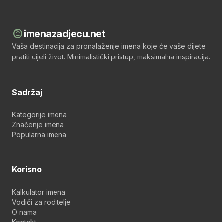
child_care
imenazadjecu.net
Vaša destinacija za pronalaženje imena koje će vaše dijete
pratiti cijeli život. Minimalistički pristup, maksimalna inspiracija.
Sadržaj
Kategorije imena
Značenje imena
Popularna imena
Korisno
Kalkulator imena
Vodiči za roditelje
O nama
Kontakt