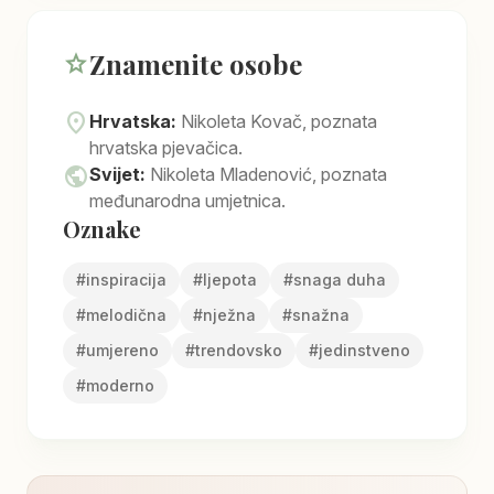
Znamenite osobe
star
location_on
Hrvatska:
Nikoleta Kovač, poznata
hrvatska pjevačica.
public
Svijet:
Nikoleta Mladenović, poznata
međunarodna umjetnica.
Oznake
#
inspiracija
#
ljepota
#
snaga duha
#
melodična
#
nježna
#
snažna
#
umjereno
#
trendovsko
#
jedinstveno
#
moderno