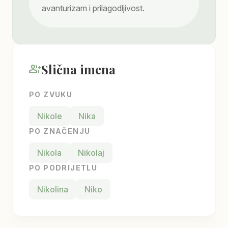
avanturizam i prilagodljivost.
Slična imena
group_add
PO ZVUKU
Nikole
Nika
PO ZNAČENJU
Nikola
Nikolaj
PO PODRIJETLU
Nikolina
Niko