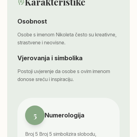
Karakteristike
psychology
Osobnost
Osobe s imenom Nikoleta često su kreativne,
strastvene i neovisne.
Vjerovanja i simbolika
Postoji uvjerenje da osobe s ovim imenom
donose sreću i inspiraciju.
5
Numerologija
Broj
5
Broj 5 simbolizira slobodu,