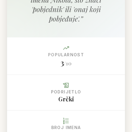
'pobjednik' ili 'onaj koji
pobjeđuje'.
”
trending_up
POPULARNOST
3
/10
history_edu
PODRIJETLO
Grčki
format_list_numbered
BROJ IMENA