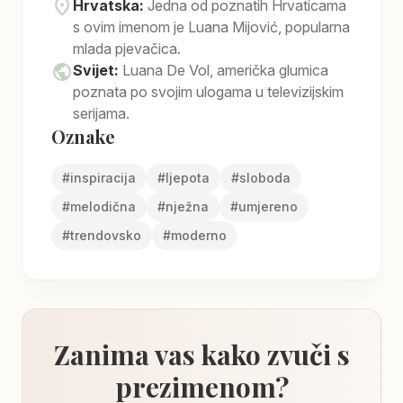
location_on
Hrvatska:
Jedna od poznatih Hrvaticama
s ovim imenom je Luana Mijović, popularna
mlada pjevačica.
public
Svijet:
Luana De Vol, američka glumica
poznata po svojim ulogama u televizijskim
serijama.
Oznake
#
inspiracija
#
ljepota
#
sloboda
#
melodična
#
nježna
#
umjereno
#
trendovsko
#
moderno
Zanima vas kako zvuči s
prezimenom?