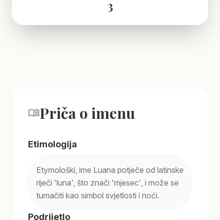
3
Priča o imenu
menu_book
Etimologija
Etymološki, ime Luana potječe od latinske
riječi 'luna', što znači 'mjesec', i može se
tumačiti kao simbol svjetlosti i noći.
Podrijetlo