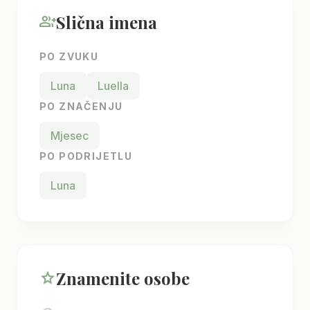
Slična imena
group_add
PO ZVUKU
Luna
Luella
PO ZNAČENJU
Mjesec
PO PODRIJETLU
Luna
Znamenite osobe
star