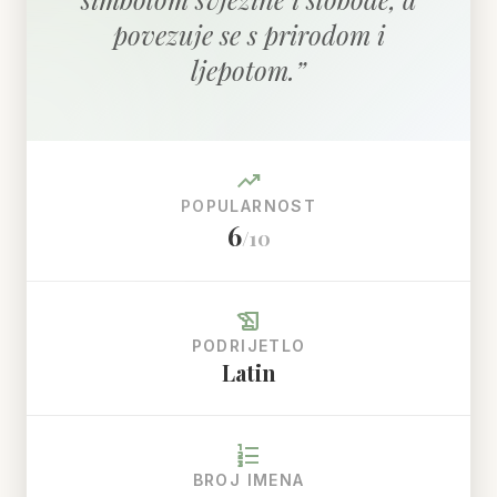
povezuje se s prirodom i
ljepotom.
”
trending_up
POPULARNOST
6
/10
history_edu
PODRIJETLO
Latin
format_list_numbered
BROJ IMENA