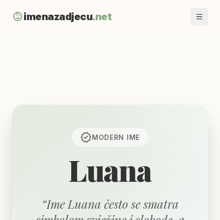
child_care
imenazadjecu
.net
verified
MODERN
IME
Luana
“
Ime Luana često se smatra
simbolom svježine i slobode, a