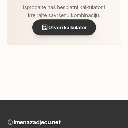
Isprobajte naš besplatni kalkulator i
kreirajte savršenu kombinaciju.
calculate
Otvori kalkulator
child_care
imenazadjecu.net