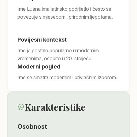
Ime Luana ima latinsko podrijetlo i često se
povezuje s mjesecom i prirodnim ljepotama.
Povijesni kontekst
Ime je postalo popularno u modernim
vremenima, osobito u 20. stoljeću.
Moderni pogled
Ime se smatra modernim i privlačnim izborom.
Karakteristike
psychology
Osobnost