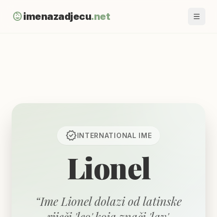
child_care
imenazadjecu
.net
verified
INTERNATIONAL
IME
Lionel
“
Ime Lionel dolazi od latinske
riječi 'leo' koja znači 'lav'.