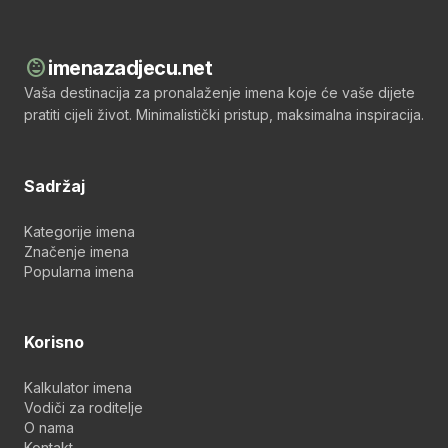
child_care
imenazadjecu.net
Vaša destinacija za pronalaženje imena koje će vaše dijete
pratiti cijeli život. Minimalistički pristup, maksimalna inspiracija.
Sadržaj
Kategorije imena
Značenje imena
Popularna imena
Korisno
Kalkulator imena
Vodiči za roditelje
O nama
Kontakt