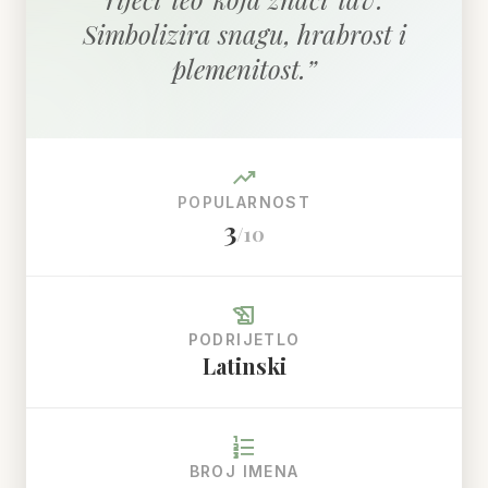
Simbolizira snagu, hrabrost i
plemenitost.
”
trending_up
POPULARNOST
3
/10
history_edu
PODRIJETLO
Latinski
format_list_numbered
BROJ IMENA