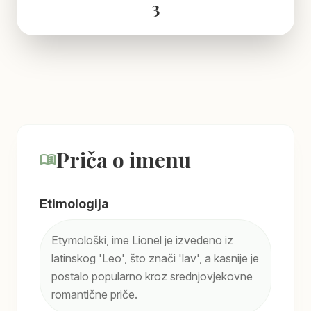
3
Priča o imenu
menu_book
Etimologija
Etymološki, ime Lionel je izvedeno iz
latinskog 'Leo', što znači 'lav', a kasnije je
postalo popularno kroz srednjovjekovne
romantične priče.