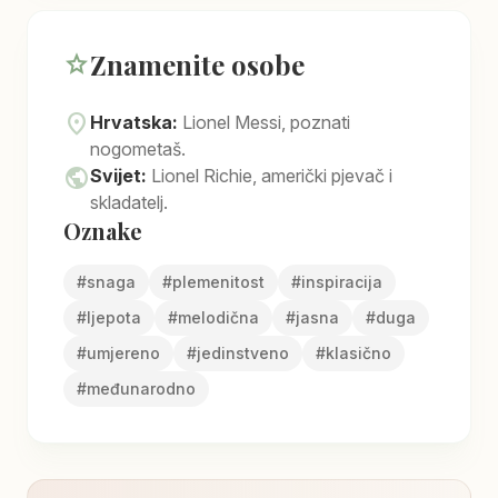
Znamenite osobe
star
location_on
Hrvatska:
Lionel Messi, poznati
nogometaš.
public
Svijet:
Lionel Richie, američki pjevač i
skladatelj.
Oznake
#
snaga
#
plemenitost
#
inspiracija
#
ljepota
#
melodična
#
jasna
#
duga
#
umjereno
#
jedinstveno
#
klasično
#
međunarodno