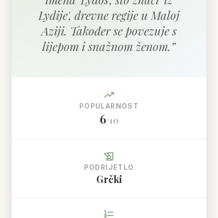
Lydije', drevne regije u Maloj
Aziji. Također se povezuje s
lijepom i snažnom ženom.
”
trending_up
POPULARNOST
6
/10
history_edu
PODRIJETLO
Grčki
format_list_numbered