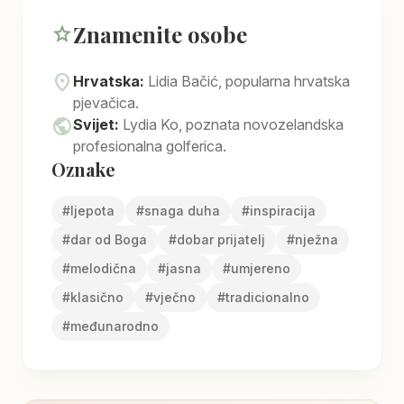
Znamenite osobe
star
location_on
Hrvatska:
Lidia Bačić, popularna hrvatska
pjevačica.
public
Svijet:
Lydia Ko, poznata novozelandska
profesionalna golferica.
Oznake
#
ljepota
#
snaga duha
#
inspiracija
#
dar od Boga
#
dobar prijatelj
#
nježna
#
melodična
#
jasna
#
umjereno
#
klasično
#
vječno
#
tradicionalno
#
međunarodno