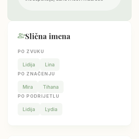
Slična imena
group_add
PO ZVUKU
Lidija
Lina
PO ZNAČENJU
Mira
Tihana
PO PODRIJETLU
Lidija
Lydia