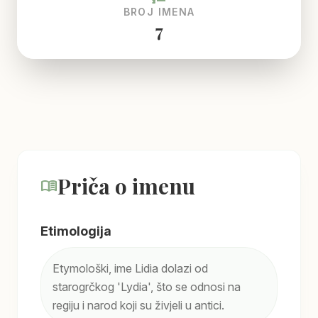
BROJ IMENA
7
Priča o imenu
menu_book
Etimologija
Etymološki, ime Lidia dolazi od
starogrčkog 'Lydia', što se odnosi na
regiju i narod koji su živjeli u antici.