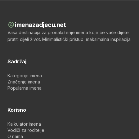
child_care
imenazadjecu.net
Vaša destinacija za pronalaženje imena koje će vaše dijete
pratiti cijeli život. Minimalistički pristup, maksimalna inspiracija.
Sadržaj
Kategorije imena
Značenje imena
Popularna imena
Korisno
Kalkulator imena
Vodiči za roditelje
O nama