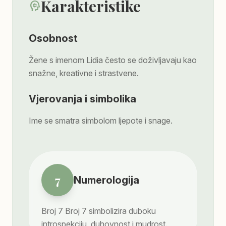
Karakteristike
psychology
Osobnost
Žene s imenom Lidia često se doživljavaju kao
snažne, kreativne i strastvene.
Vjerovanja i simbolika
Ime se smatra simbolom ljepote i snage.
7
Numerologija
Broj
7
Broj 7 simbolizira duboku
introspekciju, duhovnost i mudrost.