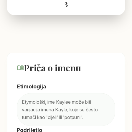
3
Priča o imenu
menu_book
Etimologija
Etymološki, ime Kaylee može biti
varijacija imena Kayla, koje se često
tumači kao 'cijeli' ili 'potpuni'.
Podrijetlo