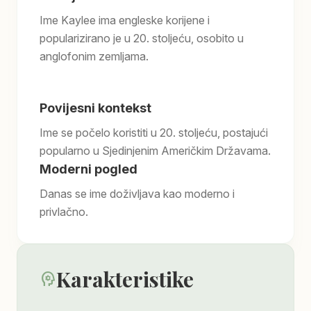
Ime Kaylee ima engleske korijene i
popularizirano je u 20. stoljeću, osobito u
anglofonim zemljama.
Povijesni kontekst
Ime se počelo koristiti u 20. stoljeću, postajući
popularno u Sjedinjenim Američkim Državama.
Moderni pogled
Danas se ime doživljava kao moderno i
privlačno.
Karakteristike
psychology