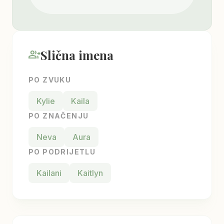
Slična imena
group_add
PO ZVUKU
Kylie
Kaila
PO ZNAČENJU
Neva
Aura
PO PODRIJETLU
Kailani
Kaitlyn