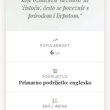
'čistoću', često se povezuje s
prirodom i ljepotom.
”
trending_up
POPULARNOST
6
/10
history_edu
PODRIJETLO
Primarno podrijetlo: englesko
format_list_numbered
BROJ IMENA