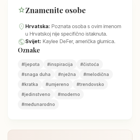
Znamenite osobe
star
location_on
Hrvatska:
Poznata osoba s ovim imenom
u Hrvatskoj nije specifično istaknuta.
public
Svijet:
Kaylee DeFer, američka glumica.
Oznake
#
ljepota
#
inspiracija
#
čistoća
#
snaga duha
#
nježna
#
melodična
#
kratka
#
umjereno
#
trendovsko
#
jedinstveno
#
moderno
#
međunarodno