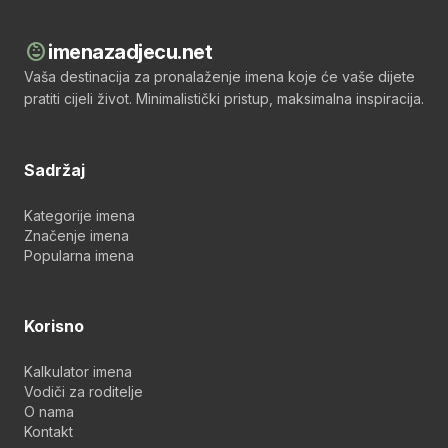
child_care
imenazadjecu.net
Vaša destinacija za pronalaženje imena koje će vaše dijete
pratiti cijeli život. Minimalistički pristup, maksimalna inspiracija.
Sadržaj
Kategorije imena
Značenje imena
Popularna imena
Korisno
Kalkulator imena
Vodiči za roditelje
O nama
Kontakt