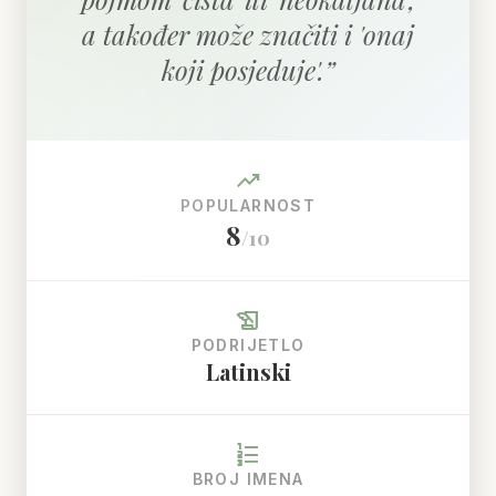
a također može značiti i 'onaj
koji posjeduje'.
”
trending_up
POPULARNOST
8
/10
history_edu
PODRIJETLO
Latinski
format_list_numbered
BROJ IMENA