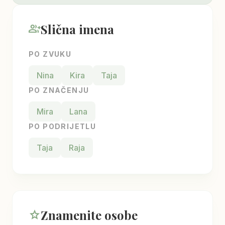
Slična imena
group_add
PO ZVUKU
Nina
Kira
Taja
PO ZNAČENJU
Mira
Lana
PO PODRIJETLU
Taja
Raja
Znamenite osobe
star