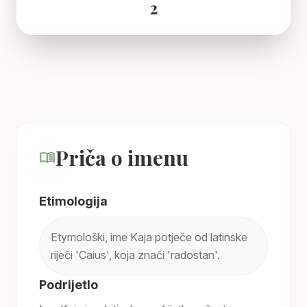
2
Priča o imenu
menu_book
Etimologija
Etymološki, ime Kaja potječe od latinske
riječi 'Caius', koja znači 'radostan'.
Podrijetlo