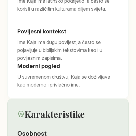
Ime Kaja ima latinsko podrijetlo, a često se
koristi u različitim kulturama diljem svijeta.
Povijesni kontekst
Ime Kaja ima dugu povijest, a često se
pojavljuje u biblijskim tekstovima kao i u
povijesnim zapisima.
Moderni pogled
U suvremenom društvu, Kaja se doživljava
kao moderno i privlačno ime.
Karakteristike
psychology
Osobnost