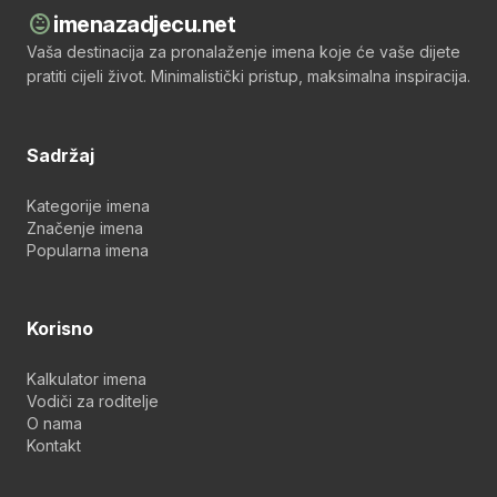
child_care
imenazadjecu.net
Vaša destinacija za pronalaženje imena koje će vaše dijete
pratiti cijeli život. Minimalistički pristup, maksimalna inspiracija.
Sadržaj
Kategorije imena
Značenje imena
Popularna imena
Korisno
Kalkulator imena
Vodiči za roditelje
O nama
Kontakt