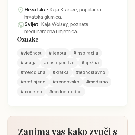
location_on
Hrvatska:
Kaja Kranjec, popularna
hrvatska glumica.
public
Svijet:
Kaja Wolsey, poznata
međunarodna umjetnica.
Oznake
#
vječnost
#
ljepota
#
inspiracija
#
snaga
#
dostojanstvo
#
nježna
#
melodična
#
kratka
#
jednostavno
#
profinjeno
#
trendovsko
#
moderno
#
moderno
#
međunarodno
Zanima vas kako zvuči s