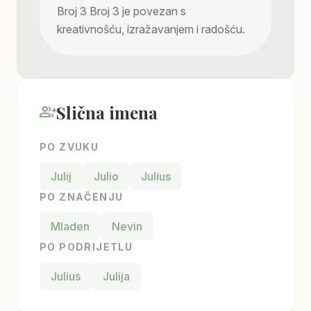
Broj
3
Broj 3 je povezan s
kreativnošću, izražavanjem i radošću.
Slična imena
group_add
PO ZVUKU
Julij
Julio
Julius
PO ZNAČENJU
Mladen
Nevin
PO PODRIJETLU
Julius
Julija