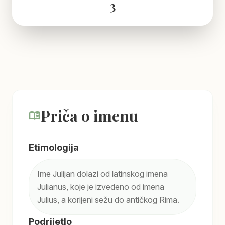
3
Priča o imenu
menu_book
Etimologija
Ime Julijan dolazi od latinskog imena
Julianus, koje je izvedeno od imena
Julius, a korijeni sežu do antičkog Rima.
Podrijetlo