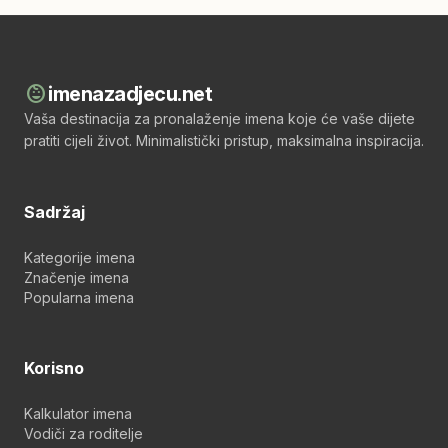
child_care
imenazadjecu.net
Vaša destinacija za pronalaženje imena koje će vaše dijete
pratiti cijeli život. Minimalistički pristup, maksimalna inspiracija.
Sadržaj
Kategorije imena
Značenje imena
Popularna imena
Korisno
Kalkulator imena
Vodiči za roditelje