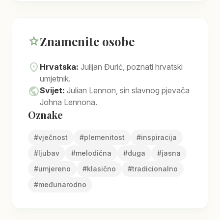
Znamenite osobe
star
location_on
Hrvatska:
Julijan Đurić, poznati hrvatski
umjetnik.
public
Svijet:
Julian Lennon, sin slavnog pjevača
Johna Lennona.
Oznake
#
vječnost
#
plemenitost
#
inspiracija
#
ljubav
#
melodična
#
duga
#
jasna
#
umjereno
#
klasično
#
tradicionalno
#
međunarodno