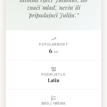
znači 'mlad', 'nevin' ili
'pripadajući Juliju'.
”
trending_up
POPULARNOST
6
/10
history_edu
PODRIJETLO
Latin
format_list_numbered
BROJ IMENA