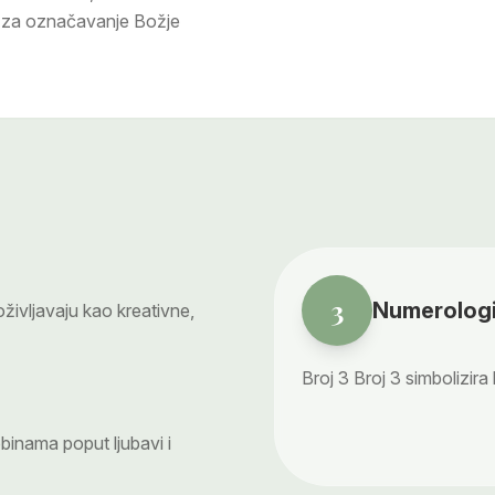
a za označavanje Božje
3
Numerologi
ivljavaju kao kreativne,
Broj
3
Broj 3 simbolizira
binama poput ljubavi i