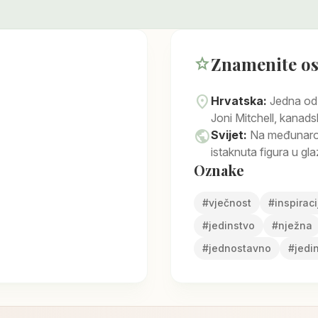
Znamenite o
star
location_on
Hrvatska:
Jedna od
Joni Mitchell, kanads
public
Svijet:
Na međunarodn
istaknuta figura u glazb
Oznake
#
vječnost
#
inspiraci
#
jedinstvo
#
nježna
#
jednostavno
#
jedi