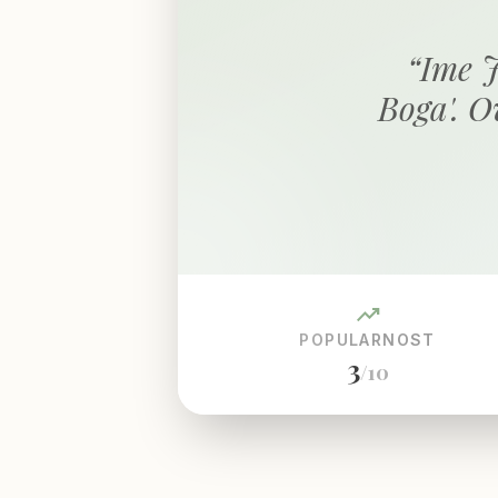
“
Ime J
Boga'. 
trending_up
POPULARNOST
3
/10