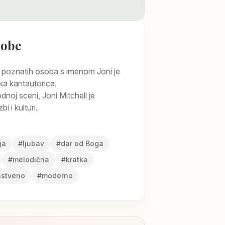
sobe
 poznatih osoba s imenom Joni je
ka kantautorica.
oj sceni, Joni Mitchell je
i i kulturi.
ja
#
ljubav
#
dar od Boga
#
melodična
#
kratka
nstveno
#
moderno