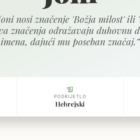
oni nosi značenje 'Božja milost' ili 
Ova značenja odražavaju duhovnu d
imena, dajući mu poseban značaj.
”
history_edu
PODRIJETLO
Hebrejski