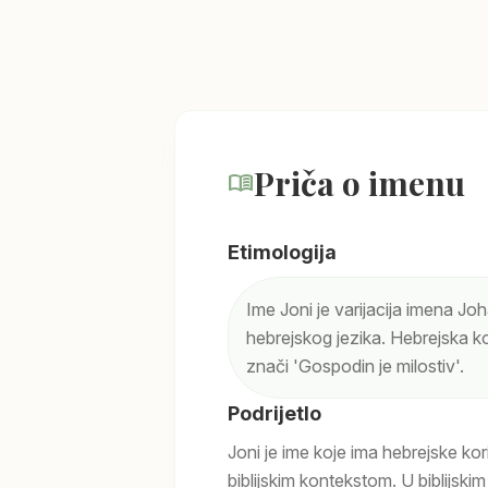
Priča o imenu
menu_book
Etimologija
Ime Joni je varijacija imena Joh
hebrejskog jezika. Hebrejska ko
znači 'Gospodin je milostiv'.
Podrijetlo
Joni je ime koje ima hebrejske ko
biblijskim kontekstom. U biblijski