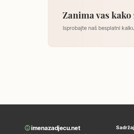
Zanima vas kako
Isprobajte naš besplatni kalku
child_care
imenazadjecu.net
Sadrža