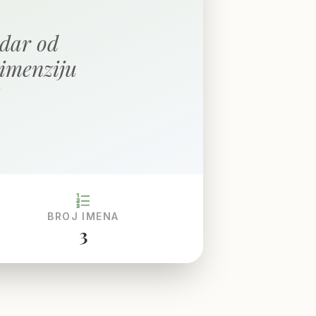
'dar od
imenziju
format_list_numbered
BROJ IMENA
3