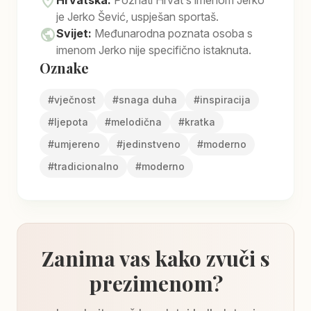
location_on
Hrvatska:
Poznati Hrvat s imenom Jerko
je Jerko Šević, uspješan sportaš.
public
Svijet:
Međunarodna poznata osoba s
imenom Jerko nije specifično istaknuta.
Oznake
#
vječnost
#
snaga duha
#
inspiracija
#
ljepota
#
melodična
#
kratka
#
umjereno
#
jedinstveno
#
moderno
#
tradicionalno
#
moderno
Zanima vas kako zvuči s
prezimenom?