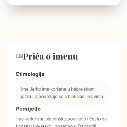
Priča o imenu
menu_book
Etimologija
Ime Jerko ima korijene u hebrejskom
jeziku, a povezuje se s biblijskim likovima.
Podrijetlo
Ime Jerko ima slavensko podrijetlo i često se
koristi u Hrvatskoj, posebno u Dalmaciji.