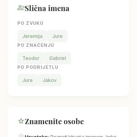
Slična imena
group_add
PO ZVUKU
Jeremija
Jure
PO ZNAČENJU
Teodor
Gabriel
PO PODRIJETLU
Jure
Jakov
Znamenite osobe
star