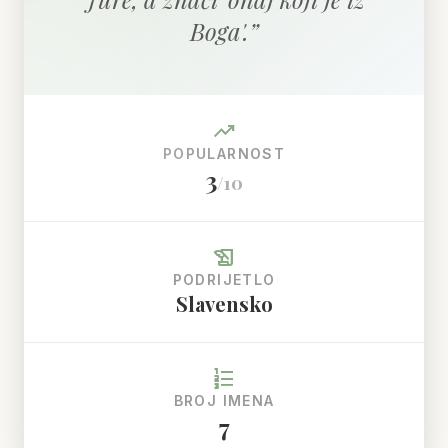
Boga'.
”
trending_up
POPULARNOST
3
/10
history_edu
PODRIJETLO
Slavensko
format_list_numbered
BROJ IMENA
7