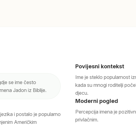
Povijesni kontekst
Ime je steklo popularnost i
gdje se ime često
kada su mnogi roditelji poče
ena Jadon iz Biblije.
djecu.
Moderni pogled
Percepcija imena je pozitiv
ezika i postalo je popularno
privlačnim.
injenim Američkim