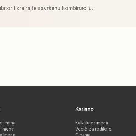
lator i kreirajte savršenu kombinaciju.
j
Korisno
je imena
Kalkulator imena
 imena
Vodiči za roditelje
a imena
O nama