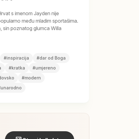
Hrvat s imenom Jayden nije
je popularno među mladim sportašima.
, sin poznatog glumca Willa
#
inspiracija
#
dar od Boga
a
#
kratka
#
umjereno
dovsko
#
modern
unarodno