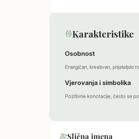
Karakteristike
psychology
Osobnost
Energičan, kreativan, prijateljski n
Vjerovanja i simbolika
Pozitivne konotacije, često se p
Slična imena
group_add