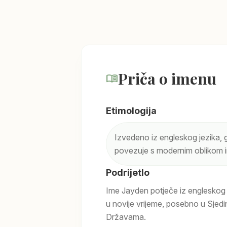
Priča o imenu
menu_book
Etimologija
Izvedeno iz engleskog jezika, 
povezuje s modernim oblikom im
Podrijetlo
Ime Jayden potječe iz engleskog j
u novije vrijeme, posebno u Sjed
Državama.