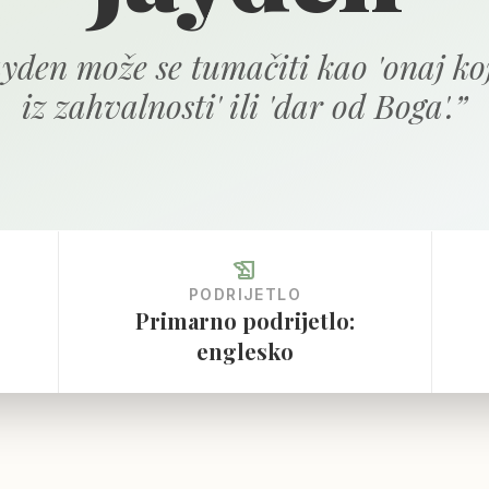
yden može se tumačiti kao 'onaj koj
iz zahvalnosti' ili 'dar od Boga'.
”
history_edu
PODRIJETLO
Primarno podrijetlo:
englesko