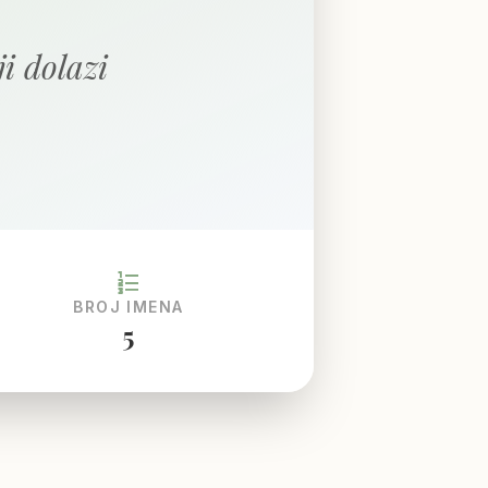
i dolazi
format_list_numbered
BROJ IMENA
5