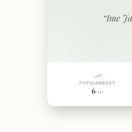
“
Ime Ja
trending_up
POPULARNOST
6
/10