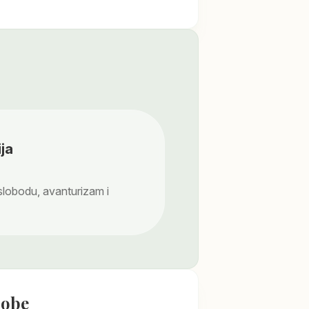
ja
 slobodu, avanturizam i
sobe