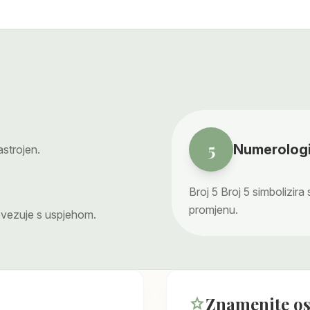
5
Numerologi
astrojen.
Broj
5
Broj 5 simbolizira
promjenu.
ovezuje s uspjehom.
Znamenite o
star