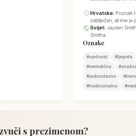
location_on
Hrvatska:
Poznati 
zabilježen, ali ime 
public
Svijet:
Jayden Smith
Smitha.
Oznake
#
vječnost
#
ljepota
#
melodična
#
snažn
#
jednostavno
#
tren
#
tradicionalno
#
međ
 zvuči s prezimenom?