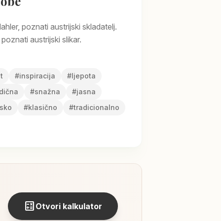
sobe
ler, poznati austrijski skladatelj.
poznati austrijski slikar.
t
#
inspiracija
#
ljepota
dična
#
snažna
#
jasna
vsko
#
klasično
#
tradicionalno
calculate
Otvori kalkulator