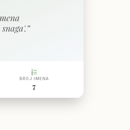
 imena
i snaga'.
”
format_list_numbered
BROJ IMENA
7