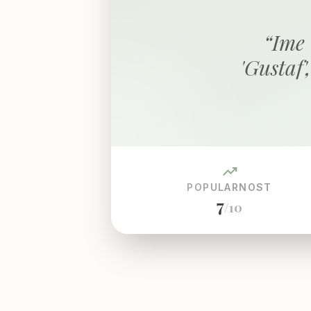
“
Ime 
'Gustaf',
trending_up
POPULARNOST
7
/10