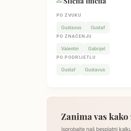
Slična imena
group_add
PO ZVUKU
Gustavus
Gustaf
PO ZNAČENJU
Valentin
Gabrijel
PO PODRIJETLU
Gustaf
Gustavus
Zanima vas kako
Isprobajte naš besplatni kalku