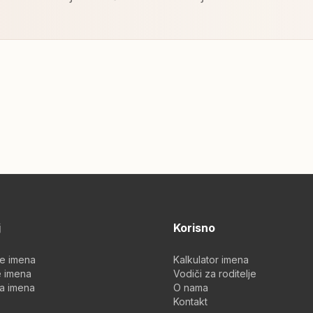
j
Korisno
je imena
Kalkulator imena
 imena
Vodiči za roditelje
a imena
O nama
Kontakt