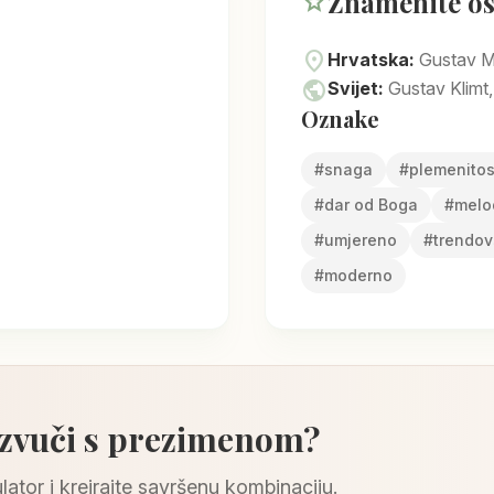
Znamenite o
star
location_on
Hrvatska:
Gustav Mah
public
Svijet:
Gustav Klimt, 
Oznake
#
snaga
#
plemenitos
#
dar od Boga
#
melo
#
umjereno
#
trendo
#
moderno
 zvuči s prezimenom?
lator i kreirajte savršenu kombinaciju.