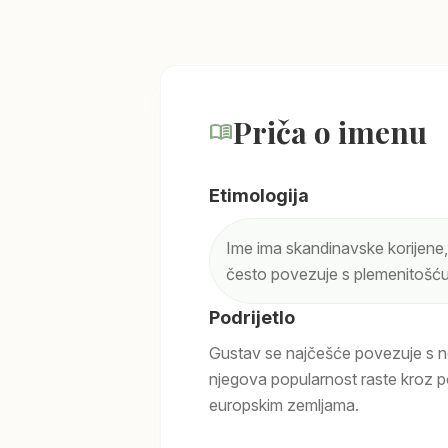
Priča o imenu
menu_book
Etimologija
Ime ima skandinavske korijene
često povezuje s plemenitošću
Podrijetlo
Gustav se najčešće povezuje s n
njegova popularnost raste kroz pov
europskim zemljama.