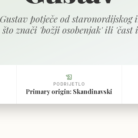
Gustav potječe od staronordijskog
 što znači 'božji osobenjak' ili 'čast 
history_edu
PODRIJETLO
Primary origin: Skandinavski