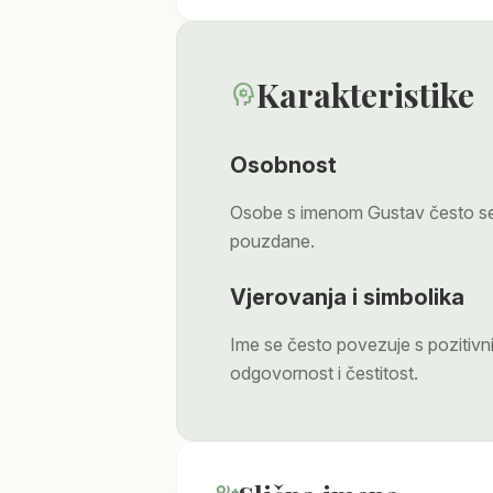
Karakteristike
psychology
Osobnost
Osobe s imenom Gustav često se 
pouzdane.
Vjerovanja i simbolika
Ime se često povezuje s pozitiv
odgovornost i čestitost.