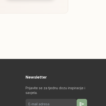
Newsletter
Prijavite se za tjednu dozu inspiracije i
savjeta.
send