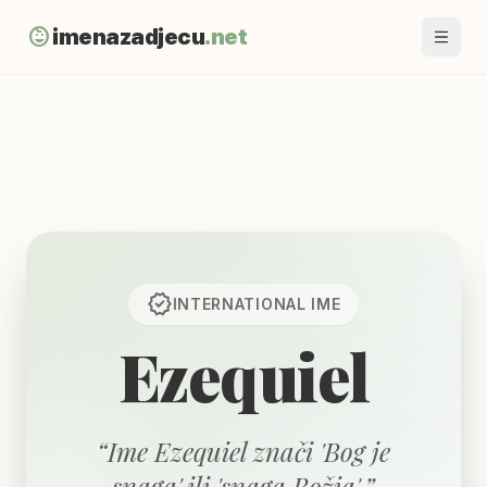
child_care
imenazadjecu
.net
verified
INTERNATIONAL
IME
Ezequiel
“
Ime Ezequiel znači 'Bog je
snaga' ili 'snaga Božja'.
”