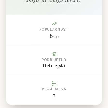
trending_up
POPULARNOST
6
/10
history_edu
PODRIJETLO
Hebrejski
format_list_numbered
BROJ IMENA
7