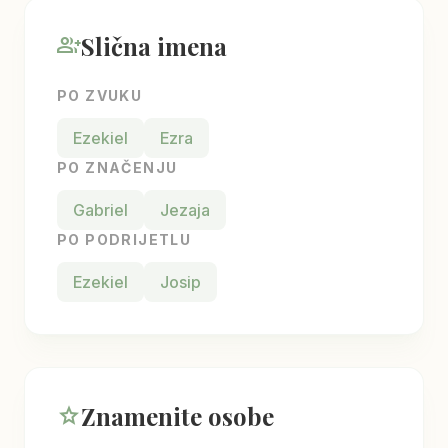
Slična imena
group_add
PO ZVUKU
Ezekiel
Ezra
PO ZNAČENJU
Gabriel
Jezaja
PO PODRIJETLU
Ezekiel
Josip
Znamenite osobe
star