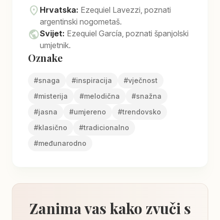
location_on
Hrvatska:
Ezequiel Lavezzi, poznati
argentinski nogometaš.
public
Svijet:
Ezequiel García, poznati španjolski
umjetnik.
Oznake
#
snaga
#
inspiracija
#
vječnost
#
misterija
#
melodična
#
snažna
#
jasna
#
umjereno
#
trendovsko
#
klasično
#
tradicionalno
#
međunarodno
Zanima vas kako zvuči s