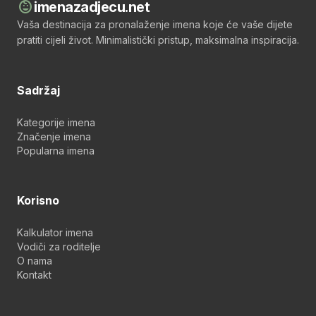
child_care
imenazadjecu.net
Vaša destinacija za pronalaženje imena koje će vaše dijete
pratiti cijeli život. Minimalistički pristup, maksimalna inspiracija.
Sadržaj
Kategorije imena
Značenje imena
Popularna imena
Korisno
Kalkulator imena
Vodiči za roditelje
O nama
Kontakt