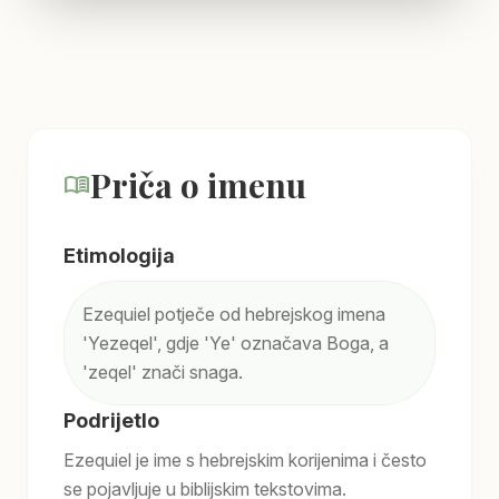
Priča o imenu
menu_book
Etimologija
Ezequiel potječe od hebrejskog imena
'Yezeqel', gdje 'Ye' označava Boga, a
'zeqel' znači snaga.
Podrijetlo
Ezequiel je ime s hebrejskim korijenima i često
se pojavljuje u biblijskim tekstovima.