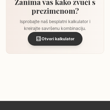
Zanima vas kako zvuči s
prezimenom?
Isprobajte naš besplatni kalkulator i
kreirajte savršenu kombinaciju.
calculate
Otvori kalkulator