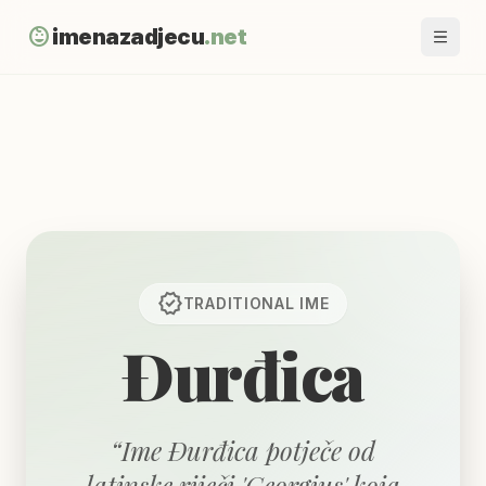
child_care
imenazadjecu
.net
verified
TRADITIONAL
IME
Đurđica
“
Ime Đurđica potječe od
latinske riječi 'Georgius' koja