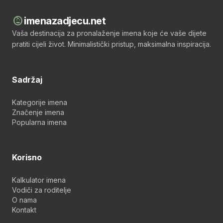
child_care
imenazadjecu.net
Vaša destinacija za pronalaženje imena koje će vaše dijete
pratiti cijeli život. Minimalistički pristup, maksimalna inspiracija.
Sadržaj
Kategorije imena
Značenje imena
Popularna imena
Korisno
Kalkulator imena
Vodiči za roditelje
O nama
Kontakt