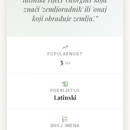
znači 'zemljoradnik' ili 'onaj
koji obrađuje zemlju'.
”
trending_up
POPULARNOST
3
/10
history_edu
PODRIJETLO
Latinski
format_list_numbered
BROJ IMENA