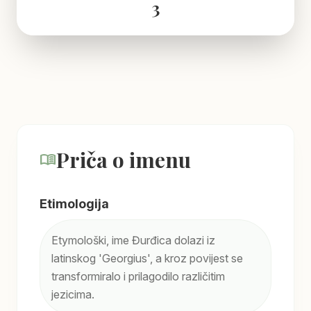
3
Priča o imenu
menu_book
Etimologija
Etymološki, ime Đurđica dolazi iz
latinskog 'Georgius', a kroz povijest se
transformiralo i prilagodilo različitim
jezicima.