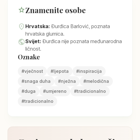
Znamenite osobe
star
location_on
Hrvatska:
Đurđica Barlović, poznata
hrvatska glumica.
public
Svijet:
Đurđica nije poznata međunarodna
ličnost.
Oznake
#
vječnost
#
ljepota
#
inspiracija
#
snaga duha
#
nježna
#
melodična
#
duga
#
umjereno
#
tradicionalno
#
tradicionalno