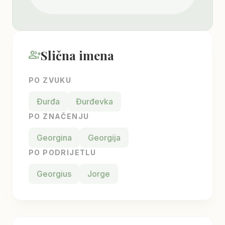
Slična imena
group_add
PO ZVUKU
Đurđa
Đurđevka
PO ZNAČENJU
Georgina
Georgija
PO PODRIJETLU
Georgius
Jorge