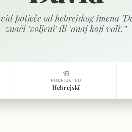
vid potječe od hebrejskog imena 'Da
znači 'voljeni' ili 'onaj koji voli'.
”
history_edu
PODRIJETLO
Hebrejski