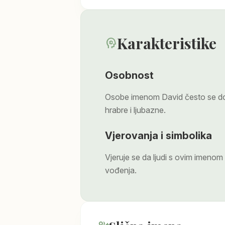
Karakteristike
psychology
Osobnost
Osobe imenom David često se do
hrabre i ljubazne.
Vjerovanja i simbolika
Vjeruje se da ljudi s ovim imeno
vođenja.