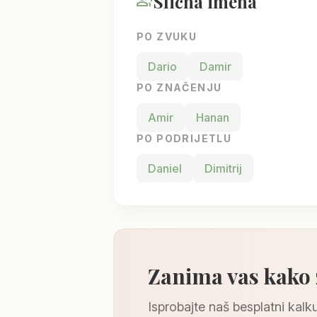
Slična imena
group_add
PO ZVUKU
Dario
Damir
PO ZNAČENJU
Amir
Hanan
PO PODRIJETLU
Daniel
Dimitrij
Zanima vas kako
Isprobajte naš besplatni kalku