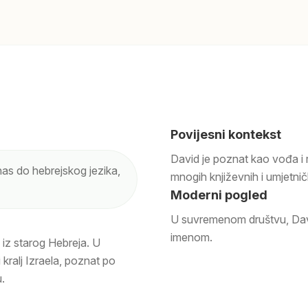
Povijesni kontekst
David je poznat kao vođa i r
as do hebrejskog jezika,
mnogih književnih i umjetničk
Moderni pogled
U suvremenom društvu, Davi
imenom.
e iz starog Hebreja. U
gi kralj Izraela, poznat po
.