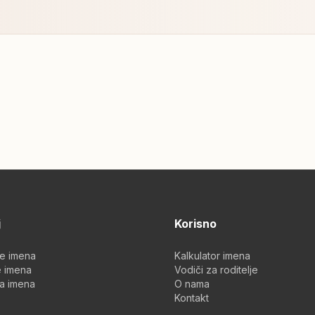
j
Korisno
je imena
Kalkulator imena
 imena
Vodiči za roditelje
a imena
O nama
Kontakt