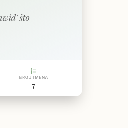
wid' što
format_list_numbered
BROJ IMENA
7