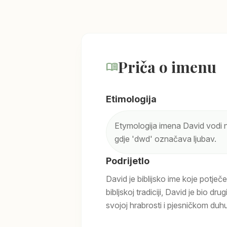
Priča o imenu
menu_book
Etimologija
Etymologija imena David vodi n
gdje 'dwd' označava ljubav.
Podrijetlo
David je biblijsko ime koje potječ
bibljskoj tradiciji, David je bio dru
svojoj hrabrosti i pjesničkom duhu