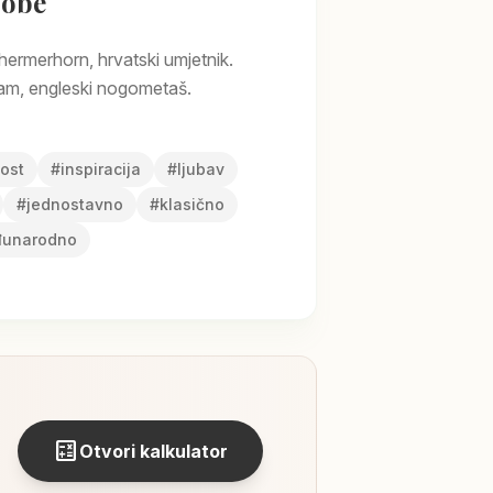
sobe
ermerhorn, hrvatski umjetnik.
m, engleski nogometaš.
ost
#
inspiracija
#
ljubav
#
jednostavno
#
klasično
unarodno
calculate
Otvori kalkulator