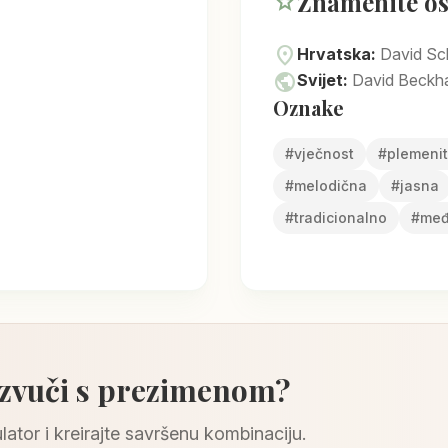
Znamenite o
star
location_on
Hrvatska:
David Sch
public
Svijet:
David Beckha
Oznake
#
vječnost
#
plemenit
#
melodična
#
jasna
#
tradicionalno
#
međ
 zvuči s prezimenom?
lator i kreirajte savršenu kombinaciju.