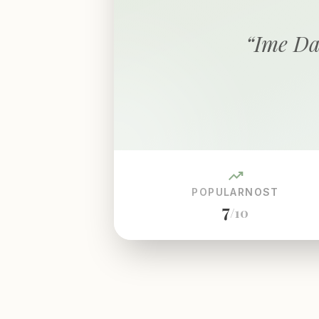
“
Ime Da
trending_up
POPULARNOST
7
/10