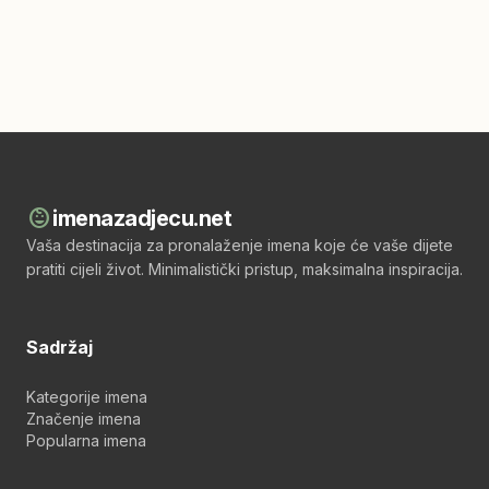
child_care
imenazadjecu.net
Vaša destinacija za pronalaženje imena koje će vaše dijete
pratiti cijeli život. Minimalistički pristup, maksimalna inspiracija.
Sadržaj
Kategorije imena
Značenje imena
Popularna imena