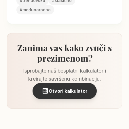
#
trendovsko
#
klasično
#
međunarodno
Zanima vas kako zvuči s
prezimenom?
Isprobajte naš besplatni kalkulator i
kreirajte savršenu kombinaciju.
calculate
Otvori kalkulator