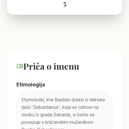
5
Priča o imenu
menu_book
Etimologija
Etymološki, ime Bastian dolazi iz latinske
riječi 'Sebastianus', koja se odnosi na
osobu iz grada Sebaste, a često se
povezuje s kršćanskim mučenikom