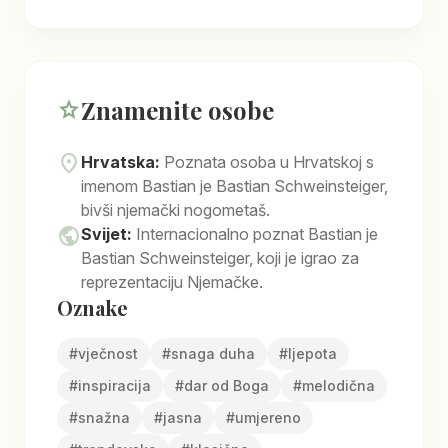
Znamenite osobe
star
location_on
Hrvatska:
Poznata osoba u Hrvatskoj s
imenom Bastian je Bastian Schweinsteiger,
bivši njemački nogometaš.
public
Svijet:
Internacionalno poznat Bastian je
Bastian Schweinsteiger, koji je igrao za
reprezentaciju Njemačke.
Oznake
#
vječnost
#
snaga duha
#
ljepota
#
inspiracija
#
dar od Boga
#
melodična
#
snažna
#
jasna
#
umjereno