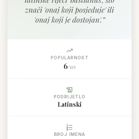
znači 'onaj koji posjeduje' ili
'onaj koji je dostojan'.
”
trending_up
POPULARNOST
6
/10
history_edu
PODRIJETLO
Latinski
format_list_numbered
BROJ IMENA