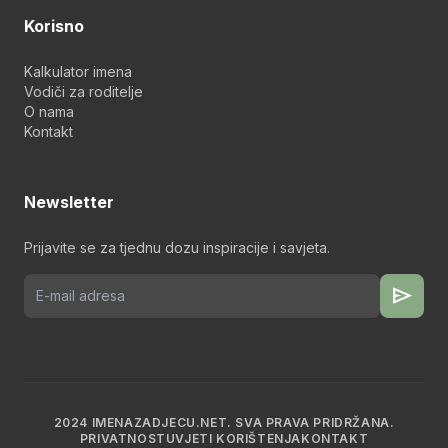
Korisno
Kalkulator imena
Vodiči za roditelje
O nama
Kontakt
Newsletter
Prijavite se za tjednu dozu inspiracije i savjeta.
send
2024 IMENAZADJECU.NET. SVA PRAVA PRIDRŽANA.
PRIVATNOST
UVJETI KORIŠTENJA
KONTAKT