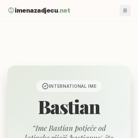
child_care
imenazadjecu
.net
verified
INTERNATIONAL
IME
Bastian
“
Ime Bastian potječe od
latinske riječi 'bastianus', što