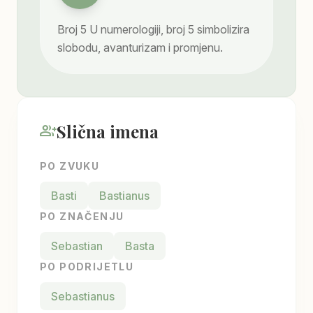
Broj
5
U numerologiji, broj 5 simbolizira
slobodu, avanturizam i promjenu.
Slična imena
group_add
PO ZVUKU
Basti
Bastianus
PO ZNAČENJU
Sebastian
Basta
PO PODRIJETLU
Sebastianus